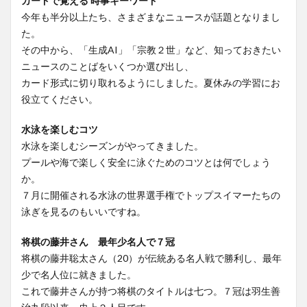
カードで覚える 時事キーワード
今年も半分以上たち、さまざまなニュースが話題となりまし
た。
その中から、「生成AI」「宗教２世」など、知っておきたい
ニュースのことばをいくつか選び出し、
カード形式に切り取れるようにしました。夏休みの学習にお
役立てください。
水泳を楽しむコツ
水泳を楽しむシーズンがやってきました。
プールや海で楽しく安全に泳ぐためのコツとは何でしょう
か。
７月に開催される水泳の世界選手権でトップスイマーたちの
泳ぎを見るのもいいですね。
将棋の藤井さん 最年少名人で７冠
将棋の藤井聡太さん（20）が伝統ある名人戦で勝利し、最年
少で名人位に就きました。
これで藤井さんが持つ将棋のタイトルは七つ。７冠は羽生善