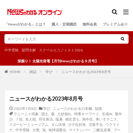
カテゴリー
「Newsがわかる」とは？
購入・定期購読
無料会員
プレミアム会員
検索
中学受験
疑問氷解
スクールエコノミスト2026
深掘り！ 太陽光発電【月刊Newsがわかる９月号】
雑誌
学び
ニュースがわかる2023年8月号
HOME
ニュースがわかる2023年8月号
2023年7月8日
学び
,
ニュースがわかるの本棚
,
知識
ラニーニャ現象
,
国土
,
森
,
土砂崩れ
,
時事キーワード
,
生成AI
,
最年
少
,
７冠
,
名人戦
,
羽生善治
,
猛暑
,
積乱雲も
,
熱中症
,
車いすテニス
,
スヌーピーミュージアム
,
ダム決壊
,
少子化対策
,
児童手当
,
ウクライ
ナ
,
中学受験
,
大雨
,
海
,
地球温暖化
,
マイナンバー
,
二酸化炭素
,
プー