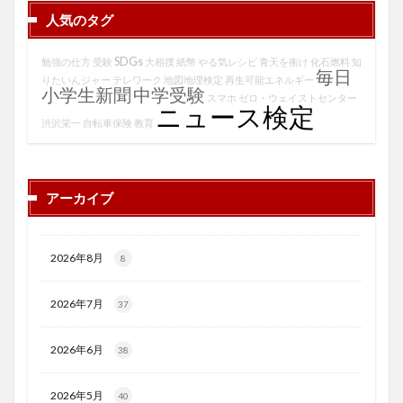
人気のタグ
SDGs
勉強の仕方
受験
大相撲
紙幣
やる気レシピ
青天を衝け
化石燃料
知
毎日
りたいんジャー
テレワーク
地図地理検定
再生可能エネルギー
小学生新聞
中学受験
スマホ
ゼロ・ウェイストセンター
ニュース検定
渋沢栄一
自転車保険
教育
アーカイブ
2026年8月
8
2026年7月
37
2026年6月
38
2026年5月
40