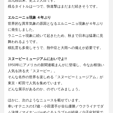
治九段以来、史上２人目です。
残るタイトルは一つで、快進撃はまだまだ続きそうです。
エルニーニョ現象 ４年ぶり
世界的な異常気象の原因となるエルニーニョ現象が４年ぶり
に発生しました。
ラニーニャ現象に続いて起きたため、秋まで日本は猛暑に見
舞われるようです。
積乱雲も多発しそうで、熱中症と大雨への備えが必要です。
スヌーピーミュージアムにおいでよ!!
1950年にアメリカの新聞連載まんがに登場し、今なお根強い
人気を誇る犬「スヌーピー」。
そんな名作の世界を楽しめる「スヌーピーミュージアム」が
東京・町田で人気を集めています。
どんな展示があるのか、のぞいてみましょう。
ほかに、次のようなニュースを載せています。
車いすテニスの17歳・小田選手が全仏優勝／ウクライナでダ
ム決壊／マイナンバーめぐるトラブルが続発／少子化対策で