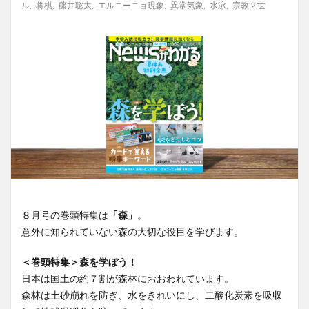
ル
,
将棋
,
藤井聡太
,
エルニーニョ現象
,
異常気象
,
水泳
,
宗教２世
８月号の巻頭特集は
「森」
。
意外に知られていない森の大切な役目を学びます。
＜巻頭特集＞森を学ぼう！
日本は国土の約７割が森林におおわれています。
森林は土砂崩れを防ぎ、水をきれいにし、二酸化炭素を吸収