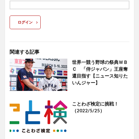
ログイン
関連する記事
世界一競う野球の祭典ＷＢ
Ｃ 「侍ジャパン」王座奪
還目指す【ニュース知りた
いんジャー】
ことわざ検定に挑戦！
（2022/5/25）