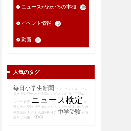
ニュースがわかるの本棚
189
イベント情報
12
動画
3
人気のタグ
毎日小学生新聞
ゼロ・ウェイストセン
ター
テレワーク
やる気レシピ
スマホ
再生可能エネ
ニュース検定
ルギー
教育
青
天を衝け
受験
紙幣
知りたいんジャー
勉強の仕方
自
中学受験
転車保険
大相撲
地図地理検定
化石
SDGs
燃料
渋沢栄一