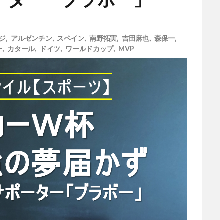
ジ
,
アルゼンチン
,
スペイン
,
南野拓実
,
吉田麻也
,
森保一
,
ー
,
カタール
,
ドイツ
,
ワールドカップ
,
MVP