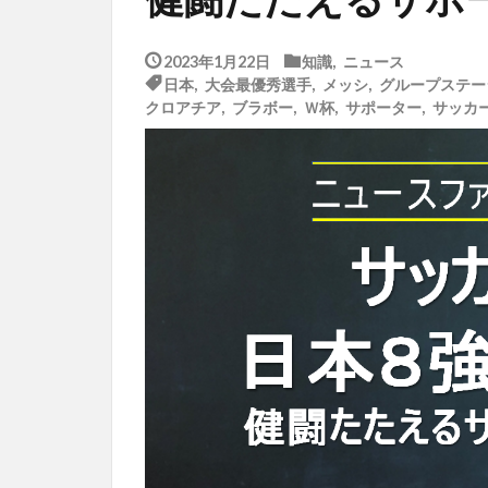
2023年1月22日
知識
,
ニュース
日本
,
大会最優秀選手
,
メッシ
,
グループステー
クロアチア
,
ブラボー
,
Ｗ杯
,
サポーター
,
サッカ