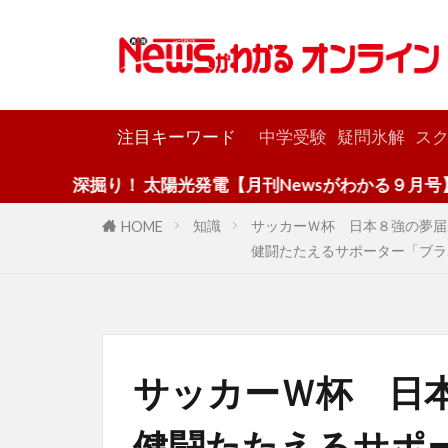
カテゴリー
注目キーワード
中学受験
疑問氷解
スク
掘り！ 太陽光発電【月刊Newsがわかる９月号】
知識
サッカーＷ杯 日本８強の夢届
HOME
健闘たたえるサポーター「ブラ
サッカーＷ杯 日
健闘たたえるサポ