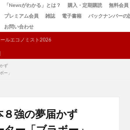
「Newsがわかる」とは？
購入・定期購読
無料会員
プレミアム会員
雑誌
電子書籍
バックナンバーの
お問い合わせ
検索
ールエコノミスト2026
かず
ボー」
本８強の夢届かず
ーター「ブラボー」