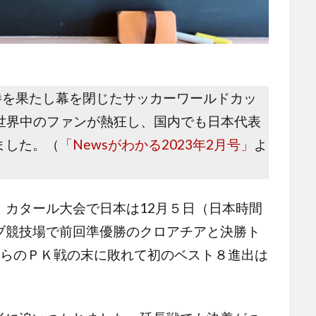
勝を果たし幕を閉じたサッカーワールドカッ
世界中のファンが熱狂し、国内でも日本代表
ました。（
「Newsがわかる2023年2月号」
よ
カタール大会で日本は12月５日（日本時間
ブ競技場で前回準優勝のクロアチアと決勝ト
からのＰＫ戦の末に敗れて初のベスト８進出は