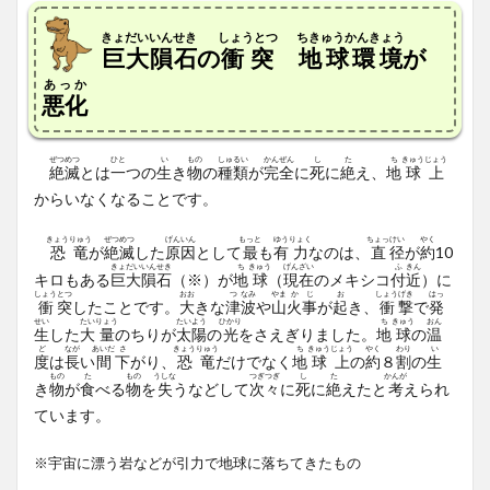
きょだいいんせき
しょうとつ
ちきゅうかんきょう
巨大隕石
の
衝突
地球環境
が
あっか
悪化
ぜつ
めつ
ひと
い
もの
しゅ
るい
かん
ぜん
し
た
ち
きゅう
じょう
絶
滅
とは
一
つの
生
き
物
の
種
類
が
完
全
に
死
に
絶
え、
地
球
上
からいなくなることです。
きょう
りゅう
ぜつ
めつ
げん
いん
もっと
ゆう
りょく
ちょっ
けい
やく
恐
竜
が
絶
滅
した
原
因
として
最
も
有
力
なのは、
直
径
が
約
10
きょ
だい
いん
せき
ち
きゅう
げん
ざい
ふ
きん
キロもある
巨
大
隕
石
（※）が
地
球
（
現
在
のメキシコ
付
近
）に
しょう
とつ
おお
つ
なみ
やま
か
じ
お
しょう
げき
はっ
衝
突
したことです。
大
きな
津
波
や
山
火
事
が
起
き、
衝
撃
で
発
せい
たい
りょう
たい
よう
ひかり
ち
きゅう
おん
生
した
大
量
のちりが
太
陽
の
光
をさえぎりました。
地
球
の
温
ど
なが
あいだ
さ
きょう
りゅう
ち
きゅう
じょう
やく
わり
い
度
は
長
い
間
下
がり、
恐
竜
だけでなく
地
球
上
の
約
８
割
の
生
もの
た
もの
うしな
つぎ
つぎ
し
た
かんが
き
物
が
食
べる
物
を
失
うなどして
次
々
に
死
に
絶
えたと
考
えられ
ています。
※宇宙に漂う岩などが引力で地球に落ちてきたもの