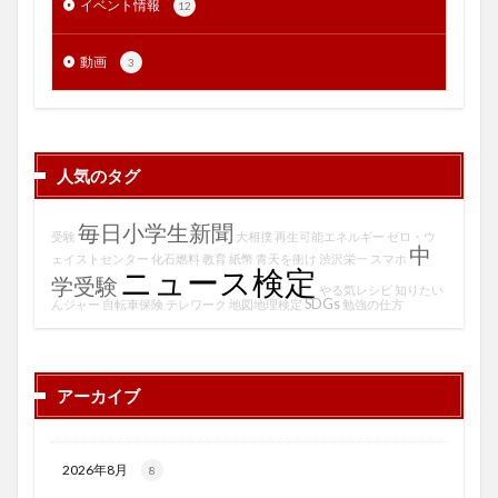
イベント情報
12
動画
3
人気のタグ
毎日小学生新聞
受験
大相撲
再生可能エネルギー
ゼロ・ウ
中
ェイストセンター
化石燃料
教育
紙幣
青天を衝け
渋沢栄一
スマホ
ニュース検定
学受験
やる気レシピ
知りたい
SDGs
んジャー
自転車保険
テレワーク
地図地理検定
勉強の仕方
アーカイブ
2026年8月
8