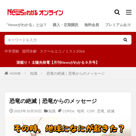
カテゴリー
「Newsがわかる」とは？
購入・定期購読
無料会員
プレミアム会員
検索
中学受験
疑問氷解
スクールエコノミスト2026
深掘り！ 太陽光発電【月刊Newsがわかる９月号】
知識
恐竜の絶滅｜恐竜からのメッセージ
HOME
恐竜の絶滅｜恐竜からのメッセージ
2023年10月30日
知識
COP26
,
地球
,
COP
,
恐竜
,
絶滅