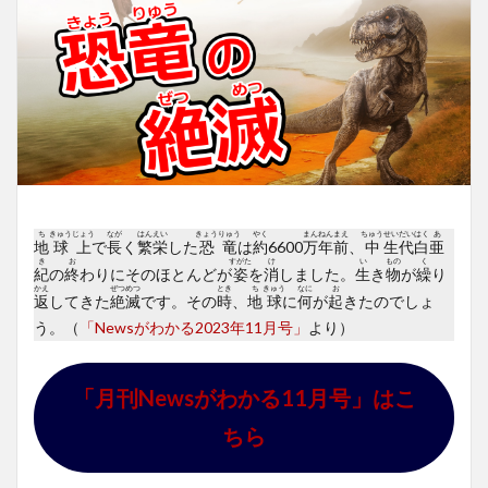
ち
きゅう
じょう
なが
はん
えい
きょう
りゅう
やく
まん
ねん
まえ
ちゅう
せい
だい
はく
あ
地
球
上
で
長
く
繁
栄
した
恐
竜
は
約
6600
万
年
前
、
中
生
代
白
亜
き
お
すがた
け
い
もの
く
紀
の
終
わりにそのほとんどが
姿
を
消
しました。
生
き
物
が
繰
り
かえ
ぜつ
めつ
とき
ち
きゅう
なに
お
返
してきた
絶
滅
です。その
時
、
地
球
に
何
が
起
きたのでしょ
う。（
「Newsがわかる2023年11月号」
より）
「月刊Newsがわかる11月号」はこ
ちら