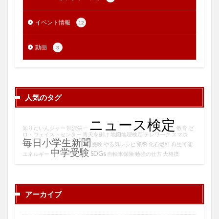
イベント情報
12
動画
3
人気のタグ
ニュース検定
知りたいんジャー
渋沢栄一
教育
ゼ
ロ・ウェイストセンター
青天を衝け
地図地理検定
テレワーク
スマホ
毎日小学生新聞
受験
やる気レシピ
紙幣
化石燃料
再生可能
中学受験
SDGs
エネルギー
自転車保険
勉強の仕方
大相撲
アーカイブ