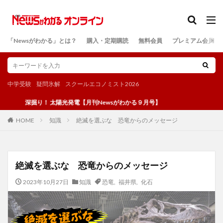
カテゴリー
「Newsがわかる」とは？
購入・定期購読
無料会員
プレミアム会員
検索
中学受験
疑問氷解
スクールエコノミスト2026
深掘り！ 太陽光発電【月刊Newsがわかる９月号】
知識
絶滅を選ぶな 恐竜からのメッセージ
HOME
絶滅を選ぶな 恐竜からのメッセージ
2023年10月27日
知識
恐竜
,
福井県
,
化石