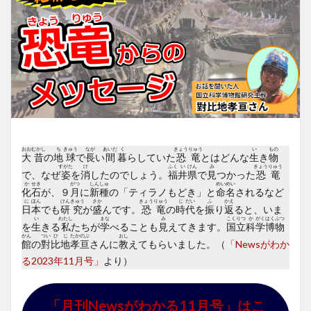
おお
むかし
ち
きゅう
なが
あいだ
く
きょう
りゅう
い
もの
大
昔
の
地
球
で
長
い
間
暮
らしていた
恐
竜
とはどんな
生
き
物
すがた
け
ふく
い
けん
み
きょう
りゅう
で、なぜ
姿
を
消
したのでしょう。
福
井
県
で
見
つかった
恐
竜
か
せき
がつ
しん
しゅ
めい
めい
化
石
が、９
月
に
新
種
の「ティラノもどき」と
命
名
されるなど
に
ほん
けん
きゅう
さか
きょう
りゅう
じ
だい
ふ
かえ
日
本
でも
研
究
が
盛
んです。
恐
竜
の
時
代
を
振
り
返
ると、いま
い
わたし
まな
み
こく
りつ
か
がく
はく
ぶつ
を
生
きる
私
たちが
学
べることも
見
えてきます。
国
立
科
学
博
物
かん
つい
ひ
じ
たか
のぶ
おし
館
の
對
比
地
孝
亘
さんに
教
えてもらいました。（
「Newsがわか
る2023年11月号」
より）
「月刊Newsがわかる11月号」はこ