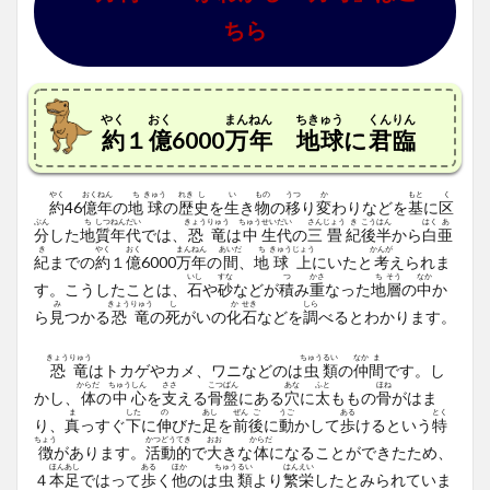
ちら
やく
おく
まんねん
ちきゅう
くんりん
約
１
億
6000
万年
地球
に
君臨
やく
おく
ねん
ち
きゅう
れき
し
い
もの
うつ
か
もと
く
約
46
億
年
の
地
球
の
歴
史
を
生
き
物
の
移
り
変
わりなどを
基
に
区
ぶん
ち
しつ
ねん
だい
きょう
りゅう
ちゅう
せい
だい
さん
じょう
き
こう
はん
はく
あ
分
した
地
質
年
代
では、
恐
竜
は
中
生
代
の
三
畳
紀
後
半
から
白
亜
き
やく
おく
まん
ねん
あいだ
ち
きゅう
じょう
かんが
紀
までの
約
１
億
6000
万
年
の
間
、
地
球
上
にいたと
考
えられま
いし
すな
つ
かさ
ち
そう
なか
す。こうしたことは、
石
や
砂
などが
積
み
重
なった
地
層
の
中
か
み
きょう
りゅう
し
か
せき
しら
ら
見
つかる
恐
竜
の
死
がいの
化
石
などを
調
べるとわかります。
きょう
りゅう
ちゅう
るい
なか
ま
恐
竜
はトカゲやカメ、ワニなどのは
虫
類
の
仲
間
です。し
からだ
ちゅう
しん
ささ
こつ
ばん
あな
ふと
ほね
かし、
体
の
中
心
を
支
える
骨
盤
にある
穴
に
太
ももの
骨
がはま
ま
した
の
あし
ぜん
ご
うご
ある
とく
り、
真
っすぐ
下
に
伸
びた
足
を
前
後
に
動
かして
歩
けるという
特
ちょう
かつ
どう
てき
おお
からだ
徴
があります。
活
動
的
で
大
きな
体
になることができたため、
ほん
あし
ある
ほか
ちゅう
るい
はん
えい
４
本
足
ではって
歩
く
他
のは
虫
類
より
繁
栄
したとみられていま