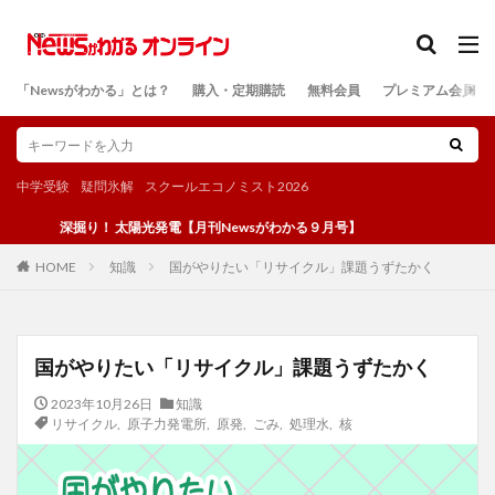
カテゴリー
「Newsがわかる」とは？
購入・定期購読
無料会員
プレミアム会員
検索
中学受験
疑問氷解
スクールエコノミスト2026
深掘り！ 太陽光発電【月刊Newsがわかる９月号】
知識
国がやりたい「リサイクル」課題うずたかく
HOME
国がやりたい「リサイクル」課題うずたかく
2023年10月26日
知識
リサイクル
,
原子力発電所
,
原発
,
ごみ
,
処理水
,
核