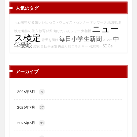
人気のタグ
化石燃料
やる気レシピ
ゼロ・ウェイストセンター
テレワーク
地図地理
ニュー
検定
勉強の仕方
教育
紙幣
知りたいんジャー
大相撲
ス検定
毎日小学生新聞
中
青天を衝け
スマホ
学受験
SDGs
受験
自転車保険
再生可能エネルギー
渋沢栄一
アーカイブ
2026年8月
8
2026年7月
37
2026年6月
38