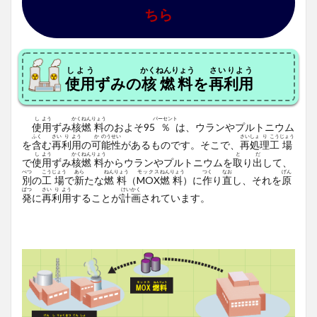
ちら
しよう
かくねんりょう
さいりよう
使用
ずみの
核燃料
を
再利用
し
よう
かく
ねん
りょう
パーセント
使
用
ずみ
核
燃
料
のおよそ95
％
は、ウランやプルトニウム
ふく
さい
り
よう
か
のう
せい
さい
しょ
り
こう
じょう
を
含
む
再
利
用
の
可
能
性
があるものです。そこで、
再
処
理
工
場
し
よう
かく
ねん
りょう
と
だ
で
使
用
ずみ
核
燃
料
からウランやプルトニウムを
取
り
出
して、
べつ
こう
じょう
あら
ねん
りょう
モックス
ねん
りょう
つく
なお
げん
別
の
工
場
で
新
たな
燃
料
（
MOX
燃
料
）に
作
り
直
し、それを
原
ぱつ
さい
り
よう
けい
かく
発
に
再
利
用
することが
計
画
されています。