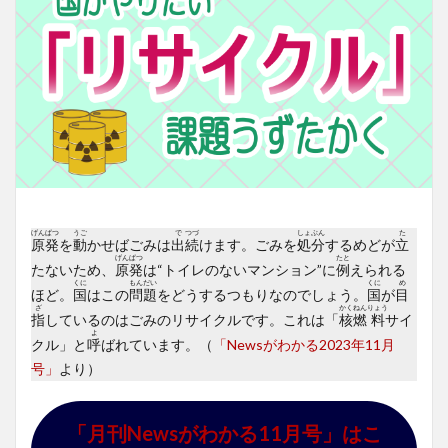
げん
ぱつ
うご
で
つづ
しょ
ぶん
た
原
発
を
動
かせばごみは
出
続
けます。ごみを
処
分
するめどが
立
げん
ぱつ
たと
たないため、
原
発
は“トイレのないマンション”に
例
えられる
くに
もん
だい
くに
め
ほど。
国
はこの
問
題
をどうするつもりなのでしょう。
国
が
目
ざ
かく
ねん
りょう
指
しているのはごみのリサイクルです。これは「
核
燃
料
サイ
よ
クル」と
呼
ばれています。（
「Newsがわかる2023年11月
号」
より）
「月刊Newsがわかる11月号」はこ