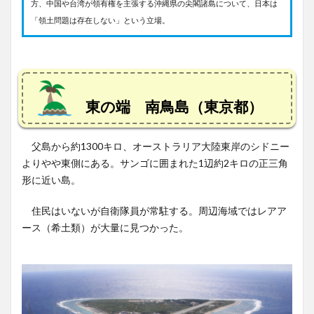
方、中国や台湾が領有権を主張する沖縄県の尖閣諸島について、日本は
「領土問題は存在しない」という立場。
東の端 南鳥島（東京都）
父島から約1300キロ、オーストラリア大陸東岸のシドニー
よりやや東側にある。サンゴに囲まれた1辺約2キロの正三角
形に近い島。
住民はいないが自衛隊員が常駐する。周辺海域ではレアア
ース（希土類）が大量に見つかった。