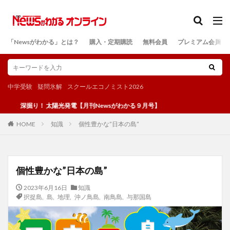
カテゴリー
「Newsがわかる」とは？
購入・定期購読
無料会員
プレミアム会員
検索
中学受験
疑問氷解
スクールエコノミスト2026
掘り！ 太陽光発電【月刊Newsがわかる９月号】
知識
個性豊かな”日本の島”
HOME
個性豊かな”日本の島”
2023年6月16日
知識
択捉島
,
島
,
地理
,
沖ノ鳥島
,
南鳥島
,
与那国島