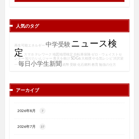
人気のタグ
ニュース検
中学受験
再生可能エネルギー
定
スマホ
テレワーク
地図地理検定
自転車保険
ゼロ・ウェイストセ
SDGs
ンター
知りたいんジャー
青天を衝け
大相撲
やる気レシピ
渋沢栄
毎日小学生新聞
一
紙幣
受験
化石燃料
教育
勉強の仕方
アーカイブ
2026年8月
7
2026年7月
37