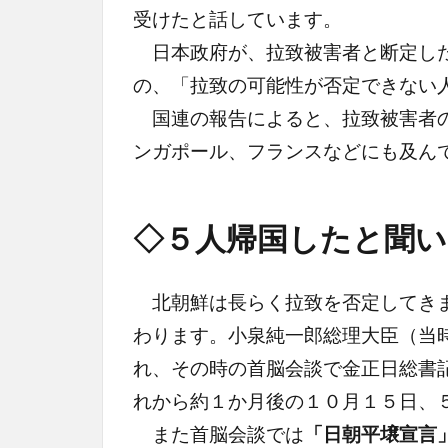
受けたと話しています。
日本政府が、拉致被害者と断定した
の、「拉致の可能性が否定できない
国連の報告によると、拉致被害者の
ンガポール、フランスなどにも及ん
◇５人帰国したと聞い
北朝鮮は長らく拉致を否定してきま
わります。小泉純一郎総理大臣（当
れ、その時の首脳会談で金正日総書
れから約１か月後の１０月１５日、
また首脳会談では
「日朝平壌宣言