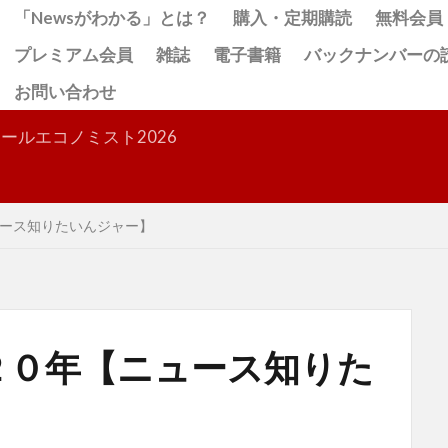
「Newsがわかる」とは？
購入・定期購読
無料会員
プレミアム会員
雑誌
電子書籍
バックナンバーの
お問い合わせ
検索
ールエコノミスト2026
ース知りたいんジャー】
２０年【ニュース知りた