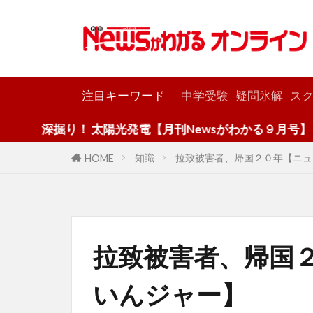
カテゴリー
注目キーワード
中学受験
疑問氷解
スク
り！ 太陽光発電【月刊Newsがわかる９月号】
知識
拉致被害者、帰国２０年【ニュ
HOME
拉致被害者、帰国
いんジャー】