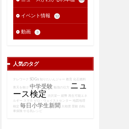
イベント情報
12
動画
3
人気のタグ
SDGs
テレワーク
知りたいんジャー
教育
化石燃料
ニュ
中学受験
青天を衝け
勉強の仕方
ース検定
渋沢栄一
紙幣
再生可能エネ
ルギー
スマホ
ゼロ・ウェイストセンター
地図地理
毎日小学生新聞
検定
大相撲
受験
自転
車保険
やる気レシピ