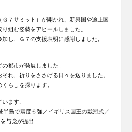
（Ｇ７サミット）が開かれ、新興国や途上国
取り組む姿勢をアピールしました。
参加し、Ｇ７の支援表明に感謝しました。
どの都市が発展しました。
おそれ、祈りをささげる日々を送りました。
のくらしを探ります。
ています。
能登半島で震度６強／イギリス国王の戴冠式／
案を与党が提出