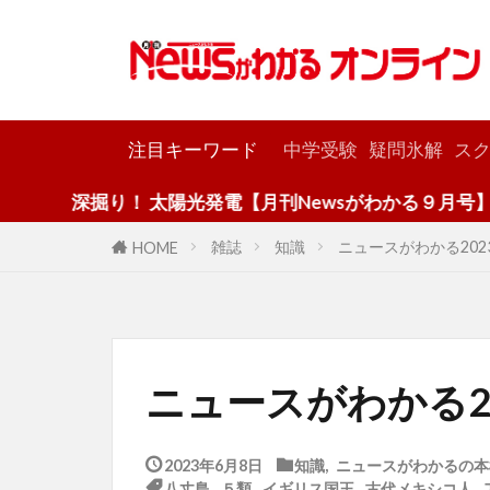
カテゴリー
注目キーワード
中学受験
疑問氷解
スク
深掘り！ 太陽光発電【月刊Newsがわかる９月号】
雑誌
知識
ニュースがわかる202
HOME
ニュースがわかる2
2023年6月8日
知識
,
ニュースがわかるの本
八丈島
,
５類
,
イギリス国王
,
古代メキシコ人
,