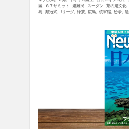
国
,
Ｇ７サミット
,
避難民
,
スーダン
,
茶の湯文化
島
,
戴冠式
,
Jリーグ
,
緑茶
,
広島
,
核軍縮
,
紛争
,
途