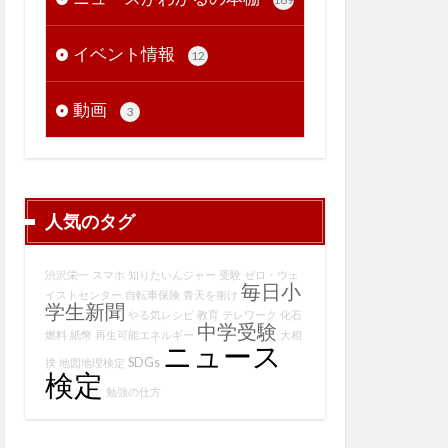
イベント情報
12
動画
3
人気のタグ
渋沢栄一
スマホ
知りたいんジャー
受験
ゼロ・ウェ
毎日小
イストセンター
自転車保険
青天を衝け
学生新聞
やる気レシピ
教育
テレワーク
化石
中学受験
燃料
紙幣
再生可能エネルギー
大相
ニュース
SDGs
撲
地図地理検定
検定
勉強の仕方