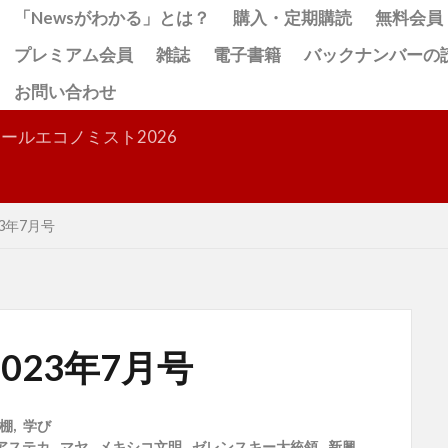
「Newsがわかる」とは？
購入・定期購読
無料会員
プレミアム会員
雑誌
電子書籍
バックナンバーの
お問い合わせ
検索
ールエコノミスト2026
3年7月号
023年7月号
棚
,
学び
アステカ
,
マヤ
,
メキシコ文明
,
ゼレンスキー大統領
,
新興