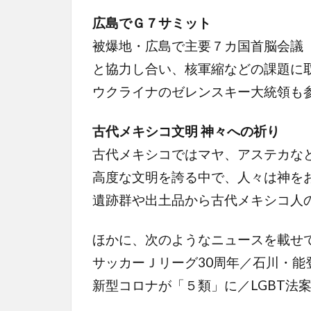
広島でＧ７サミット
被爆地・広島で主要７カ国首脳会議
と協力し合い、核軍縮などの課題に
ウクライナのゼレンスキー大統領も
古代メキシコ文明 神々への祈り
古代メキシコではマヤ、アステカな
高度な文明を誇る中で、人々は神を
遺跡群や出土品から古代メキシコ人
ほかに、次のようなニュースを載せ
サッカーＪリーグ30周年／石川・
新型コロナが「５類」に／LGBT法