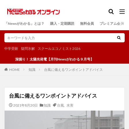
カテゴリー
「Newsがわかる」とは？
購入・定期購読
無料会員
プレミアム会員
検索
中学受験
疑問氷解
スクールエコノミスト2026
深掘り！ 太陽光発電【月刊Newsがわかる９月号】
知識
台風に備えるワンポイントアドバイス
HOME
台風に備えるワンポイントアドバイス
2021年8月20日
知識
台風
,
水害