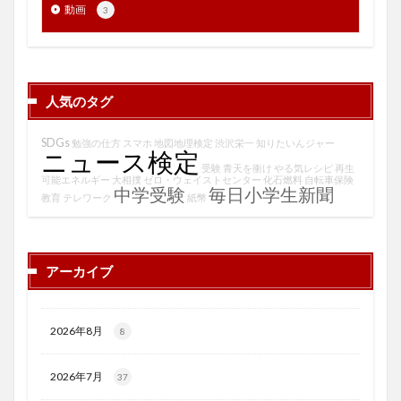
動画
3
人気のタグ
SDGs
勉強の仕方
スマホ
地図地理検定
渋沢栄一
知りたいんジャー
ニュース検定
受験
青天を衝け
やる気レシピ
再生
可能エネルギー
大相撲
ゼロ・ウェイストセンター
化石燃料
自転車保険
中学受験
毎日小学生新聞
教育
テレワーク
紙幣
アーカイブ
2026年8月
8
2026年7月
37