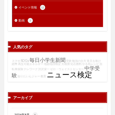
イベント情報
12
動画
3
人気のタグ
毎日小学生新聞
SDGs
スマホ
受験
勉強の仕方
青天を衝け
紙幣
再生可能エネルギー
地図地理検定
大相撲
化石燃料
やる気レシピ
自
中学受
転車保険
テレワーク
渋沢栄一
ゼロ・ウェイストセンター
ニュース検定
験
知りたいんジャー
教育
アーカイブ
2026年8月
8