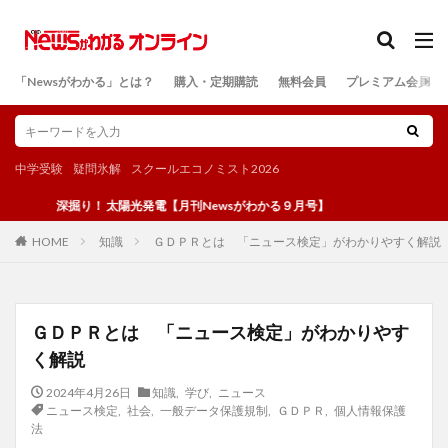
カテゴリー
「Newsがわかる」とは？
購入・定期購読
無料会員
プレミアム会員
検索
中学受験
疑問氷解
スクールエコノミスト2026
深掘り！ 太陽光発電【月刊Newsがわかる９月号】
知識
ＧＤＰＲとは 「ニュース検定」がわかりやすく解説
HOME
ＧＤＰＲとは 「ニュース検定」がわかりやす
く解説
2024年4月26日
知識
,
学び
,
ニュース
ニュース検定
,
社会
,
一般データ保護規制
,
ＧＤＰＲ
,
個人情報保護
法