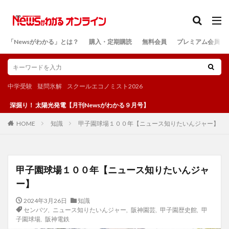
カテゴリー
「Newsがわかる」とは？
購入・定期購読
無料会員
プレミアム会員
検索
中学受験
疑問氷解
スクールエコノミスト2026
陽光発電【月刊Newsがわかる９月号】
知識
甲子園球場１００年【ニュース知りたいんジャー】
HOME
甲子園球場１００年【ニュース知りたいんジャ
ー】
2024年3月26日
知識
センバツ
,
ニュース知りたいんジャー
,
阪神園芸
,
甲子園歴史館
,
甲
子園球場
,
阪神電鉄