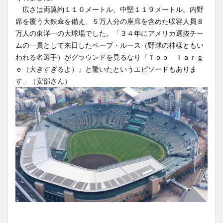
広さは両翼約１１０メートル、中堅１１９メートル。内野
席を覆う大鉄傘を備え、５万人分の座席を含めた収容人員８
万人の東洋一の大球場でした。「３４年にアメリカ選抜チー
ムの一員として来日したベーブ・ルース（野球の神様ともい
われる名選手）がグラウンドを見るなり『Ｔｏｏ ｌａｒｇ
ｅ（大きすぎるよ）』と驚いたというエピソードもありま
す」（安部さん）