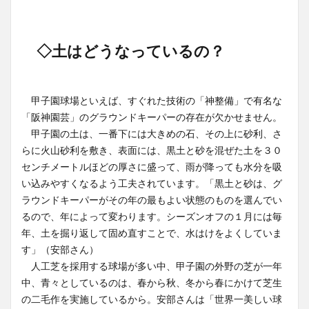
◇土はどうなっているの？
甲子園球場といえば、すぐれた技術の「神整備」で有名な
「阪神園芸」のグラウンドキーパーの存在が欠かせません。
甲子園の土は、一番下には大きめの石、その上に砂利、さ
らに火山砂利を敷き、表面には、黒土と砂を混ぜた土を３０
センチメートルほどの厚さに盛って、雨が降っても水分を吸
い込みやすくなるよう工夫されています。「黒土と砂は、グ
ラウンドキーパーがその年の最もよい状態のものを選んでい
るので、年によって変わります。シーズンオフの１月には毎
年、土を掘り返して固め直すことで、水はけをよくしていま
す」（安部さん）
人工芝を採用する球場が多い中、甲子園の外野の芝が一年
中、青々としているのは、春から秋、冬から春にかけて芝生
の二毛作を実施しているから。安部さんは「世界一美しい球