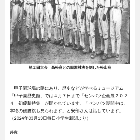
第２回大会 高松商との四国対決を制した松山商
甲子園球場の隣にあり、歴史などが学べるミュージアム
「甲子園歴史館」では４月７日まで「センバツ企画展２０２
４ 初優勝特集」が開かれています。「センバツ期間中は、
本物の優勝旗も見られます」と安部さんは話しています。
（2024年03月13日毎日小学生新聞より）
共有: