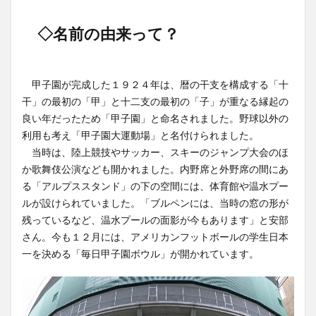
◇名前の由来って？
甲子園が完成した１９２４年は、暦の干支を構成する「十
干」の最初の「甲」と十二支の最初の「子」が重なる縁起の
良い年だったため「甲子園」と命名されました。野球以外の
利用も考え「甲子園大運動場」と名付けられました。
当時は、陸上競技やサッカー、スキーのジャンプ大会のほ
か歌舞伎公演なども開かれました。内野席と外野席の間にあ
る「アルプススタンド」の下の空間には、体育館や温水プー
ルが設けられていました。「ブルペンには、当時の窓の形が
残っているなど、温水プールの面影が今もあります」と安部
さん。今も１２月には、アメリカンフットボールの学生日本
一を決める「毎日甲子園ボウル」が開かれています。