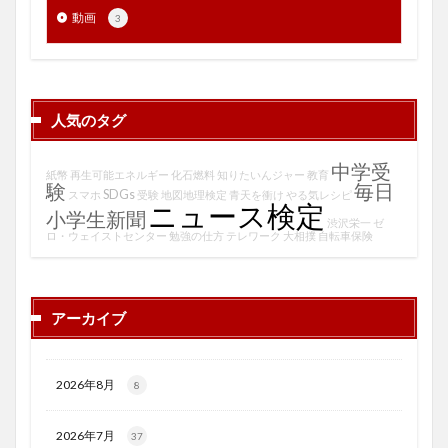
動画
3
人気のタグ
中学受
紙幣
再生可能エネルギー
化石燃料
知りたいんジャー
教育
験
毎日
SDGs
スマホ
受験
地図地理検定
青天を衝け
やる気レシピ
ニュース検定
小学生新聞
渋沢栄一
ゼ
ロ・ウェイストセンター
勉強の仕方
テレワーク
大相撲
自転車保険
アーカイブ
2026年8月
8
2026年7月
37