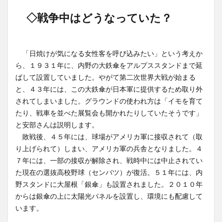
◇戦争中はどうなっていた？
「日焼けが気になる女性客を呼び込みたい」という考えか
ら、１９３１年に、内野の大鉄傘をアルプススタンドまで延
ばして設置していました。やがて第二次世界大戦が始まる
と、４３年には、この大鉄傘が日本軍に提供するため取り外
されてしまいました。グラウンドの使われ方は「イモを育て
たり、戦車を並べた展覧会も開かれたりしていたそうです」
と安部さんは説明します。
敗戦後、４５年には、球場がアメリカ軍に接収されて（取
り上げられて）しまい、アメリカ軍の兵舎となりました。４
７年には、一部の接収が解除され、戦時中には中止されてい
た現在の選抜高校野球（センバツ）が復活。５１年には、内
野スタンドに大屋根「銀傘」も設置されました。２０１０年
からは銀傘の上に太陽光パネルを設置し、環境にも配慮して
います。