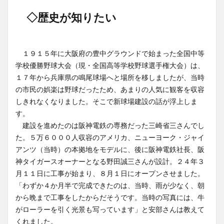
◇歴史が知りたい
１９１５年に大阪府の豊中グラウンドで始まった全国中等
学校優勝野球大会（現・全国高等学校野球選手権大会）は、
１７年から兵庫県の鳴尾球場へと場所を移しましたが、当時
の市民の娯楽は野球だったため、あまりの人気に観客を収容
しきれなくなりました。そこで新球場建設の話が浮上しま
す。
建設を進めたのは阪神電鉄の専務だった三崎省三さんでし
た。５万６０００人収容のアメリカ、ニューヨーク・ジャイ
アンツ（当時）の本拠地をモデルに、後に阪神電鉄社長、阪
神タイガースオーナーとなる野田誠三さんが設計。２４年３
月１１日に工事が始まり、８月１日にオープンさせました。
「わずか４か月半で完成できたのは、当時、雨が少なく、朝
から晩まで工事をしたからだそうです。当時の写真には、牛
がローラーを引く光景も写っています」と安部さんは教えて
くれました。