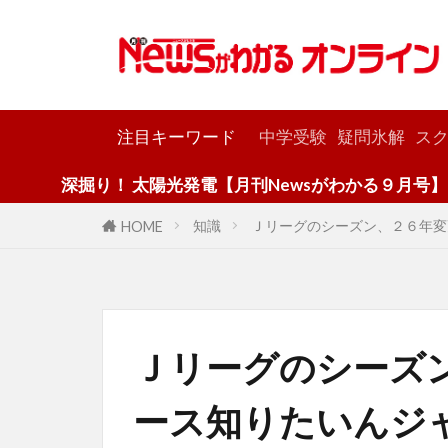
カテゴリー
注目キーワード
中学受験
疑問氷解
スク
 太陽光発電【月刊Newsがわかる９月号】
知識
Ｊリーグのシーズン、２６年変
HOME
Ｊリーグのシーズ
ース知りたいんジ