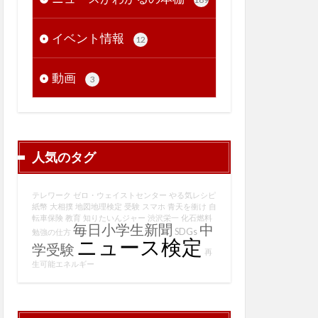
イベント情報
12
動画
3
人気のタグ
テレワーク
ゼロ・ウェイストセンター
やる気レシピ
紙幣
大相撲
地図地理検定
受験
スマホ
青天を衝け
自
転車保険
教育
知りたいんジャー
渋沢栄一
化石燃料
毎日小学生新聞
中
SDGs
勉強の仕方
ニュース検定
学受験
再
生可能エネルギー