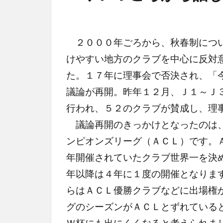
２０００年ごろから、秋春制につい
けやすい地方のクラブを中心に反対
た。１７年に理事会で否決され、「
議論が再開。昨年１２月、Ｊ１～Ｊ
行われ、５２のクラブが賛成し、理
議論再開のきっかけとなったのは、
ンピオンズリーグ（ＡＣＬ）です。
年開催されていたクラブ世界一を決
年以降は４年に１度の開催となりま
らはＡＣＬ優勝クラブなどに出場権
グのシーズンがＡＣＬとずれている
Ｗ杯にも出にくくなると考えられま