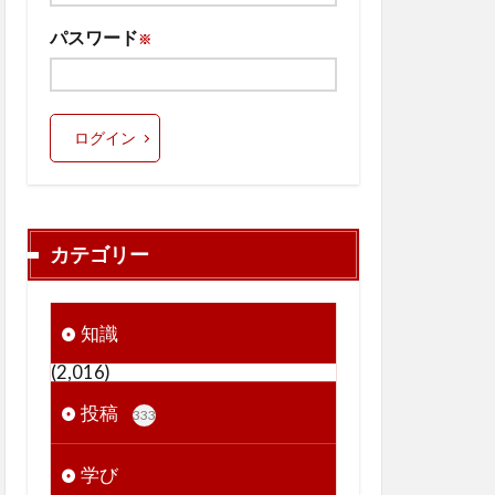
パスワード
※
ログイン
カテゴリー
知識
(2,016)
投稿
333
学び