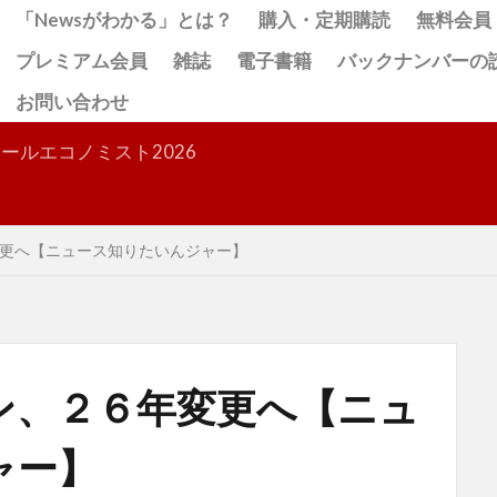
「Newsがわかる」とは？
購入・定期購読
無料会員
プレミアム会員
雑誌
電子書籍
バックナンバーの
お問い合わせ
検索
ールエコノミスト2026
更へ【ニュース知りたいんジャー】
ン、２６年変更へ【ニュ
ャー】