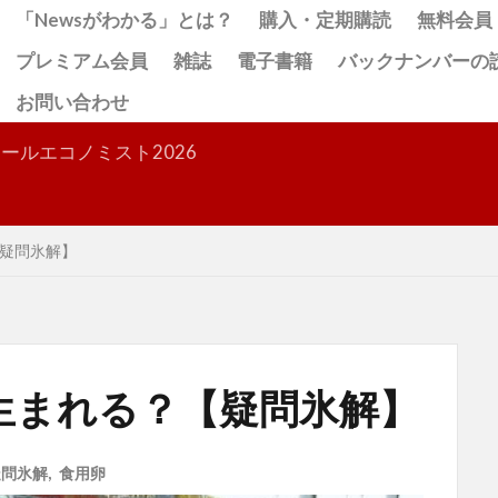
「Newsがわかる」とは？
購入・定期購読
無料会員
プレミアム会員
雑誌
電子書籍
バックナンバーの
お問い合わせ
検索
ールエコノミスト2026
疑問氷解】
生まれる？【疑問氷解】
疑問氷解
,
食用卵