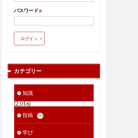
パスワード
※
ログイン
カテゴリー
知識
(2,016)
投稿
333
学び