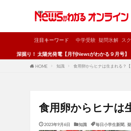
カテゴリー
注目キーワード
中学受験
疑問氷解
スク
！ 太陽光発電【月刊Newsがわかる９月号】
知識
食用卵からヒナは生まれる？【
HOME
食用卵からヒナは
2023年9月6日
知識
毎日小学生新聞
,