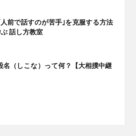
｢人前で話すのが苦手｣を克服する方法
学ぶ 話し方教室
股名（しこな）って何？【大相撲中継