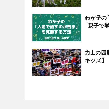
わが子の
│親子で
力士の四
キッズ】