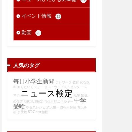
イベント情報
12
動画
3
人気のタグ
毎日小学生新聞
テレワーク
教育
化石燃
料
知りたいんジャー
ゼロ・ウェイストセンター
ス
ニュース検定
マホ
紙幣
勉強
中学
の仕方
地図地理検定
再生可能エネルギー
受験
やる気レシピ
渋沢栄一
自転車保険
青天を
SDGs
衝け
受験
大相撲