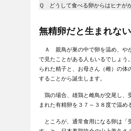
Ｑ どうして食べる卵からはヒナが
無精卵だと生まれな
Ａ 親鳥が巣の中で卵を温め、やが
で見たことがある人もいるでしょう
られた精子と、お母さん（雌）の体
することから誕生します。
鶏の場合、雄鶏と雌鳥が交尾し、受
まれた有精卵を３７～３８度で温め
ところが、通常食用になる卵は「受
す」と、日本養鶏協会の山上善久さ