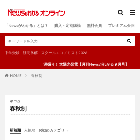
カテゴリー
「Newsがわかる」とは？
購入・定期購読
無料会員
プレミアム会員
検索
中学受験
疑問氷解
スクールエコノミスト2026
深掘り！ 太陽光発電【月刊Newsがわかる９月号】
春秋制
HOME
TAG
春秋制
新着順
人気順
お勧めカテゴリ
投稿
学び
マンガ
電子書籍