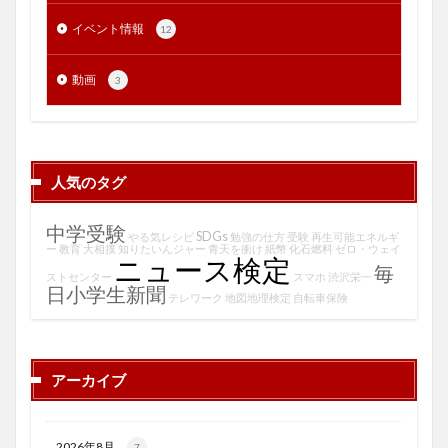
イベント情報
12
動画
3
人気のタグ
中学受験
SDGs
やる気レシピ
勉強の仕方
受験
再生可能エネルギ
ー
教育
大相撲
知りたいんジャー
青天を衝け
紙幣
化石燃料
ゼロ・ウェイ
ニュース検定
毎
ストセンター
スマホ
渋沢栄一
日小学生新聞
テレワーク
地図地理検定
自転車保険
アーカイブ
2026年8月
7