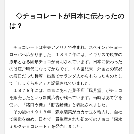
◇チョコレートが日本に伝わったの
は？
チョコレートは中央アメリカで生まれ、スペインからヨー
ロッパへ広がりました。１８４７年には、イギリスで現在の
原形となる固形チョコが発明されています。日本に伝わった
のは江戸時代になってからです。１８世紀末、外国との貿易
の窓口だった長崎・出島でオランダ人からもらったものとし
て「しょくらあと」と記録されていました。
１８７８年には、東京にあった菓子店「風月堂」がチョコ
を販売したという新聞広告が残っています。当時はあて字を
使い、「猪口令糖」「貯古齢糖」と表記されました。
その後の１９１８年、森永製菓がカカオ豆を輸入し、自社
で製造を始め、日本で一貫生産された初めてのチョコ「森永
ミルクチョコレート」を発売しました。