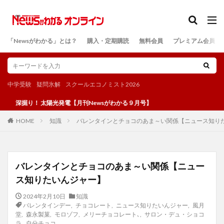
カテゴリー
「Newsがわかる」とは？
購入・定期購読
無料会員
プレミアム会員
検索
中学受験
疑問氷解
スクールエコノミスト2026
！ 太陽光発電【月刊Newsがわかる９月号】
知識
バレンタインとチョコのあま～い関係【ニュース知り
HOME
バレンタインとチョコのあま～い関係【ニュー
ス知りたいんジャー】
2024年2月10日
知識
バレンタインデー
,
チョコレート
,
ニュース知りたいんジャー
,
風月
堂
,
森永製菓
,
モロゾフ
,
メリーチョコレート､
,
サロン・デュ・ショコ
ラ
,
自分チョコ