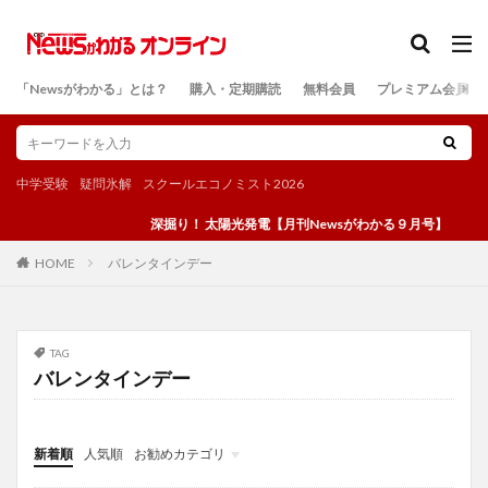
カテゴリー
「Newsがわかる」とは？
購入・定期購読
無料会員
プレミアム会員
検索
中学受験
疑問氷解
スクールエコノミスト2026
深掘り！ 太陽光発電【月刊Newsがわかる９月号】
バレンタインデー
HOME
TAG
バレンタインデー
新着順
人気順
お勧めカテゴリ
投稿
学び
マンガ
電子書籍