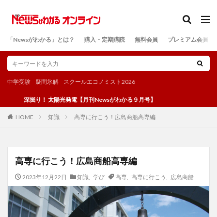
カテゴリー
「Newsがわかる」とは？
購入・定期購読
無料会員
プレミアム会員
検索
中学受験
疑問氷解
スクールエコノミスト2026
掘り！ 太陽光発電【月刊Newsがわかる９月号】
知識
高専に行こう！広島商船高専編
HOME
高専に行こう！広島商船高専編
2023年12月22日
知識
,
学び
高専
,
高専に行こう
,
広島商船