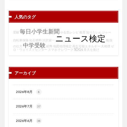
人気のタグ
毎日小学生新聞
受験
やる気レシピ
教育
知りたいんジャー
ニュース検定
自転車保険
化石燃料
渋沢栄一
勉強
中学受験
の仕方
紙幣
地図地理検定
再生可能エネルギー
大相撲
ゼ
SDGs
ロ・ウェイストセンター
スマホ
テレワーク
青天を衝け
アーカイブ
2026年8月
8
2026年7月
37
2026年6月
38