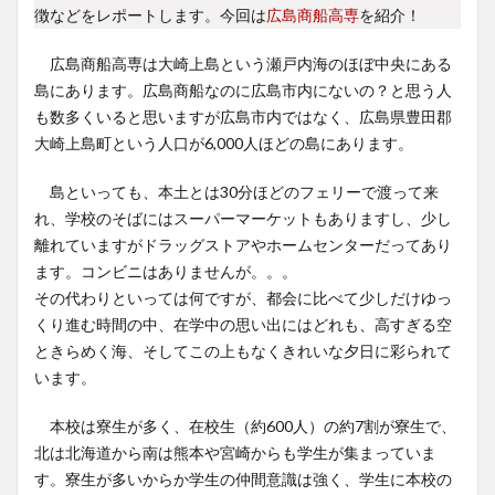
徴などをレポートします。今回は
広島商船高専
を紹介！
広島商船高専は大崎上島という瀬戸内海のほぼ中央にある
島にあります。広島商船なのに広島市内にないの？と思う人
も数多くいると思いますが広島市内ではなく、広島県豊田郡
大崎上島町という人口が6,000人ほどの島にあります。
島といっても、本土とは30分ほどのフェリーで渡って来
れ、学校のそばにはスーパーマーケットもありますし、少し
離れていますがドラッグストアやホームセンターだってあり
ます。コンビニはありませんが。。。
その代わりといっては何ですが、都会に比べて少しだけゆっ
くり進む時間の中、在学中の思い出にはどれも、高すぎる空
ときらめく海、そしてこの上もなくきれいな夕日に彩られて
います。
本校は寮生が多く、在校生（約600人）の約7割が寮生で、
北は北海道から南は熊本や宮崎からも学生が集まっていま
す。寮生が多いからか学生の仲間意識は強く、学生に本校の