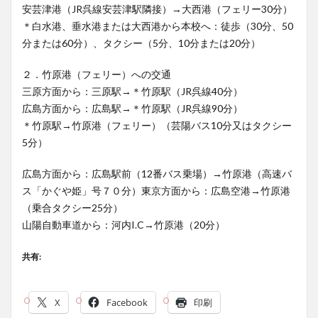
安芸津港（JR呉線安芸津駅隣接）→大西港（フェリー30分）
＊白水港、垂水港または大西港から本校へ：徒歩（30分、50
分または60分）、タクシー（5分、10分または20分）
２．竹原港（フェリー）への交通
三原方面から：三原駅→＊竹原駅（JR呉線40分）
広島方面から：広島駅→＊竹原駅（JR呉線90分）
＊竹原駅→竹原港（フェリー）（芸陽バス10分又はタクシー
5分）
広島方面から：広島駅前（12番バス乗場）→竹原港（高速バ
ス「かぐや姫」号７０分）東京方面から：広島空港→竹原港
（乗合タクシー25分）
山陽自動車道から：河内I.C→竹原港（20分）
共有:
X
Facebook
印刷