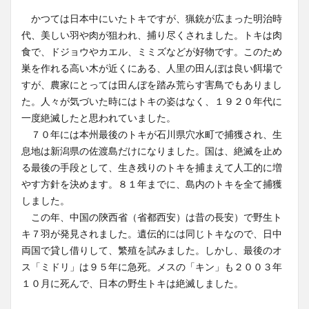
かつては日本中にいたトキですが、猟銃が広まった明治時
代、美しい羽や肉が狙われ、捕り尽くされました。トキは肉
食で、ドジョウやカエル、ミミズなどが好物です。このため
巣を作れる高い木が近くにある、人里の田んぼは良い餌場で
すが、農家にとっては田んぼを踏み荒らす害鳥でもありまし
た。人々が気づいた時にはトキの姿はなく、１９２０年代に
一度絶滅したと思われていました。
７０年には本州最後のトキが石川県穴水町で捕獲され、生
息地は新潟県の佐渡島だけになりました。国は、絶滅を止め
る最後の手段として、生き残りのトキを捕まえて人工的に増
やす方針を決めます。８１年までに、島内のトキを全て捕獲
しました。
この年、中国の陝西省（省都西安）は昔の長安）で野生ト
キ７羽が発見されました。遺伝的には同じトキなので、日中
両国で貸し借りして、繁殖を試みました。しかし、最後のオ
ス「ミドリ」は９５年に急死。メスの「キン」も２００３年
１０月に死んで、日本の野生トキは絶滅しました。