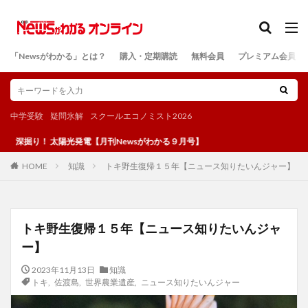
カテゴリー
「Newsがわかる」とは？
購入・定期購読
無料会員
プレミアム会員
検索
中学受験
疑問氷解
スクールエコノミスト2026
太陽光発電【月刊Newsがわかる９月号】
知識
トキ野生復帰１５年【ニュース知りたいんジャー】
HOME
トキ野生復帰１５年【ニュース知りたいんジャ
ー】
2023年11月13日
知識
トキ
,
佐渡島
,
世界農業遺産
,
ニュース知りたいんジャー