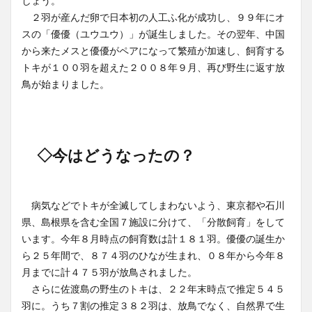
しょう。
２羽が産んだ卵で日本初の人工ふ化が成功し、９９年にオ
スの「優優（ユウユウ）」が誕生しました。その翌年、中国
から来たメスと優優がペアになって繁殖が加速し、飼育する
トキが１００羽を超えた２００８年９月、再び野生に返す放
鳥が始まりました。
◇今はどうなったの？
病気などでトキが全滅してしまわないよう、東京都や石川
県、島根県を含む全国７施設に分けて、「分散飼育」をして
います。今年８月時点の飼育数は計１８１羽。優優の誕生か
ら２５年間で、８７４羽のひなが生まれ、０８年から今年８
月までに計４７５羽が放鳥されました。
さらに佐渡島の野生のトキは、２２年末時点で推定５４５
羽に。うち７割の推定３８２羽は、放鳥でなく、自然界で生