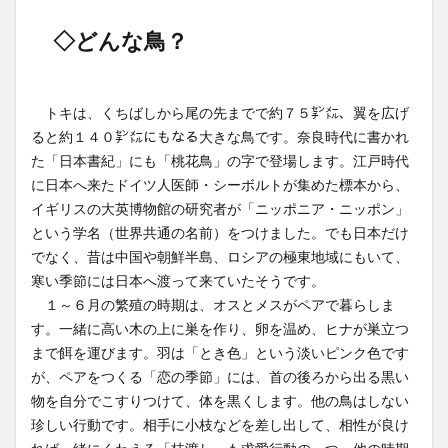
◇どんな鳥？
トキは、くちばしから尾の先までで約７５㌢㍍、翼を広げ
ると約１４０㌢㍍にもなる大きな鳥です。奈良時代に書かれ
た「日本書紀」にも「桃花鳥」の字で登場します。江戸時代
に日本へ来たドイツ人医師・シーボルトが集めた標本から、
イギリスの大英博物館の研究者が「ニッポニア・ニッポン」
という学名（世界共通の名前）をつけました。でも日本だけ
でなく、昔は中国や朝鮮半島、ロシアの極東地域にもいて、
寒い季節には日本へ渡って来ていたそうです。
１～６月の繁殖の時期は、オスとメスがペアで暮らしま
す。一緒に高い木の上に巣を作り、卵を温め、ヒナが巣立つ
まで餌を運びます。羽は「とき色」という淡いピンク色です
が、ペアをつくる「恋の季節」には、首の後ろから出る黒い
物を自分でこすりつけて、体を黒くします。他の鳥はしない
珍しい行動です。相手に小枝などを差し出して、相性が良け