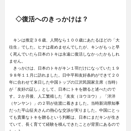
◇復活へのきっかけは？
キンは推定３６歳、人間なら１００歳にあたるほどの「大
往生」でした。ヒナは産めませんでしたが、キンがもっと早
く死んでいたら日本のトキは永遠に復活しなかったかもしれ
ません。
きっかけは、日本のトキがキン１羽だけになっていた１９
９８年１１月に訪れました。日中平和友好条約ができて２０
年に合わせて来日した中国トップの江沢民国家主席（当時）
が「友好の証し」として、日本にトキを贈ると述べたので
す。２か月後、人工繁殖した「友友（ヨウヨウ）」「洋洋
（ヤンヤン）」の２羽が佐渡に着きました。当時新潟県知事
だった平山征夫さんの熱心な交渉が実りました。中国にとっ
ても貴重なトキを贈るという判断は、日本にまだキンが生き
ていて、長く育てて経験を積んできたことが背景にあるので