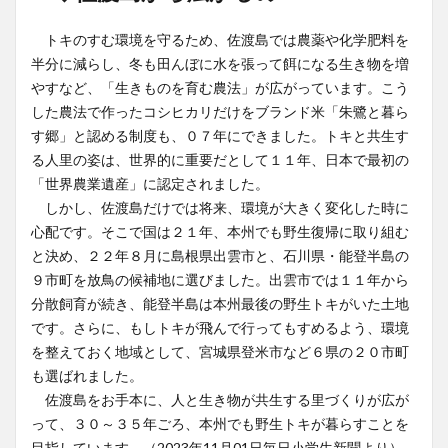
トキのすむ環境を守るため、佐渡島では農薬や化学肥料を
半分に減らし、冬も田んぼに水を張って餌になる生き物を増
やすなど、「生きものを育む農法」が広がっています。こう
した農法で作ったコシヒカリだけをブランド米「朱鷺と暮ら
す郷」と認める制度も、０７年にできました。トキと共生す
る人里の姿は、世界的に重要だとして１１年、日本で最初の
「世界農業遺産」に認定されました。
しかし、佐渡島だけでは将来、環境が大きく変化した時に
心配です。そこで国は２１年、本州でも野生復帰に取り組む
と決め、２２年８月に島根県出雲市と、石川県・能登半島の
９市町を放鳥の候補地に選びました。出雲市では１１年から
分散飼育が続き、能登半島は本州最後の野生トキがいた土地
です。さらに、もしトキが飛んで行ってもすめるよう、環境
を整えておく地域として、宮城県登米市など６県の２０市町
も選ばれました。
佐渡島をお手本に、人と生き物が共生する里づくりが広が
って、３０～３５年ごろ、本州でも野生トキが暮らすことを
目指しています。（2023年11月01日毎日小学生新聞より）