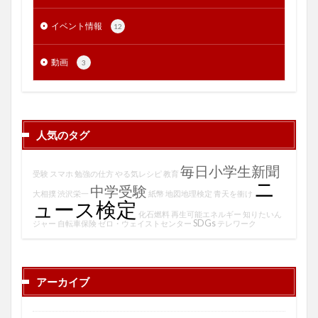
イベント情報
12
動画
3
人気のタグ
毎日小学生新聞
受験
スマホ
勉強の仕方
やる気レシピ
教育
ニ
中学受験
大相撲
渋沢栄一
紙幣
地図地理検定
青天を衝け
ュース検定
化石燃料
再生可能エネルギー
知りたいん
SDGs
ジャー
自転車保険
ゼロ・ウェイストセンター
テレワーク
アーカイブ