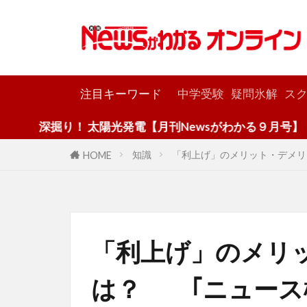
カテゴリー
注目キーワード
中学受験
疑問氷解
スク
！ 太陽光発電【月刊Newsがわかる９月号】
知識
「利上げ」のメリット・デメリ
HOME
「利上げ」のメリ
は？ ｢ニュース