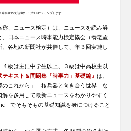
ス時事能力検定試験」公式HPにジャンプします
称、ニュース検定）は、ニュースを読み解
と、日本ニュース時事能力検定協会（養老孟
所、各地の新聞社が共催して、年３回実施し
４級は主に中学生以上、３級は中高校生以
式テキスト＆問題集「時事力」基礎編』
は、
障のこれから」「核兵器と向き合う世界」な
図解を多用して最新ニュースをわかりやすく
sic」でそもそもの基礎知識を身につけること
肢から一つを選ぶ方式。各45問の約６割は