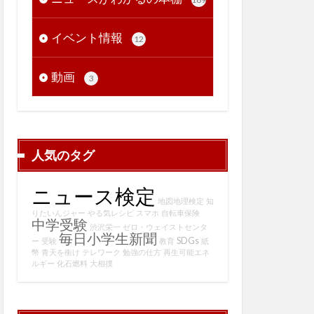
イベント情報
12
動画
3
人気のタグ
ニュース検定
地図地理検定
知
りたいんジャー
やる気レシピ
スマホ
自転車保険
中学受験
渋沢栄一
ゼロ・ウェイストセンタ
毎日小学生新聞
SDGs
ー
受験
教育
紙
幣
青天を衝け
テレワーク
勉強の仕方
再生可能エネ
ルギー
化石燃料
大相撲