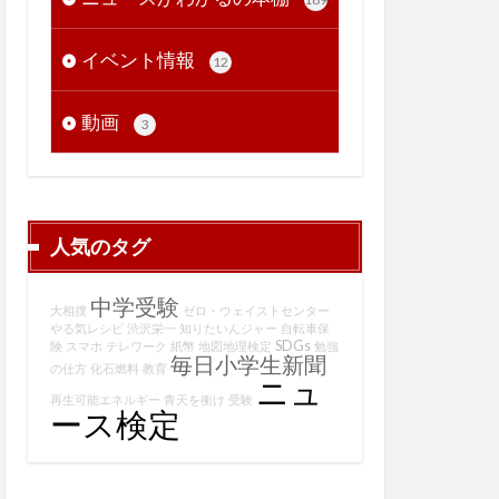
イベント情報
12
動画
3
人気のタグ
中学受験
大相撲
ゼロ・ウェイストセンター
やる気レシピ
渋沢栄一
知りたいんジャー
自転車保
SDGs
険
スマホ
テレワーク
紙幣
地図地理検定
勉強
毎日小学生新聞
の仕方
化石燃料
教育
ニュ
再生可能エネルギー
青天を衝け
受験
ース検定