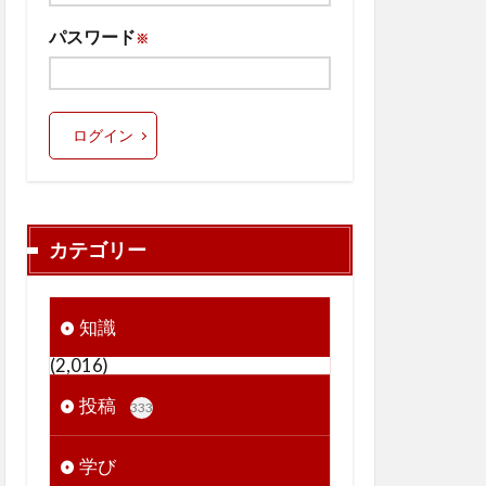
パスワード
※
ログイン
カテゴリー
知識
(2,016)
投稿
333
学び