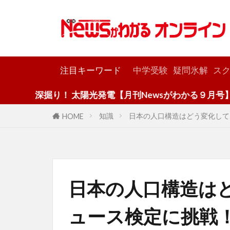
カテゴリー
注目キーワード
中学受験
疑問氷解
スク
掘り！ 太陽光発電【月刊Newsがわかる９月号】
知識
日本の人口構造はどう変化して
HOME
日本の人口構造は
ュース検定に挑戦