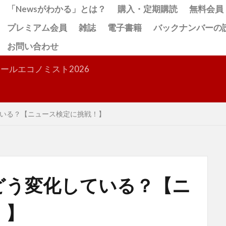
「Newsがわかる」とは？
購入・定期購読
無料会員
プレミアム会員
雑誌
電子書籍
バックナンバーの
お問い合わせ
検索
ールエコノミスト2026
いる？【ニュース検定に挑戦！】
どう変化している？【ニ
！】