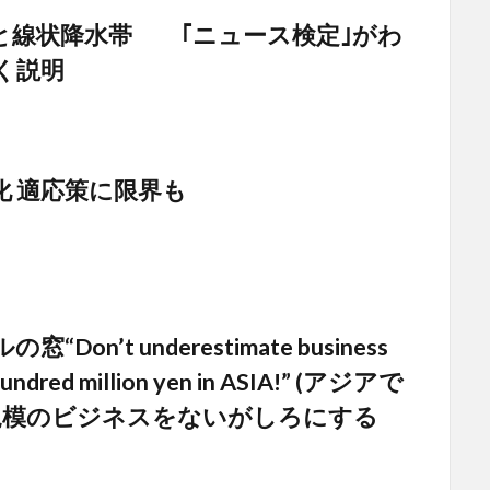
と線状降水帯 ｢ニュース検定｣がわ
く説明
化 適応策に限界も
“Don’t underestimate business
hundred million yen in ASIA!” (アジアで
規模のビジネスをないがしろにする