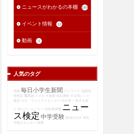
ニュースがわかるの本棚
189
イベント情報
12
動画
3
人気のタグ
毎日小学生新聞
受験
テレワーク
地図地
SDGs
理検定
スマホ
大相撲
化石燃料
やる気レシピ
教育
ゼロ・ウェイストセンター
渋沢栄一
青天を衝
ニュー
け
知りたいんジャー
自転車保険
ス検定
中学受験
勉強の仕方
再生
可能エネルギー
紙幣