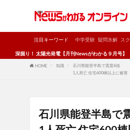
カテゴリー
注目キーワード
中学受験
疑問氷解
スク
 太陽光発電【月刊Newsがわかる９月号】
知識
石川県能登半島で震度6強
HOME
1人死亡 住宅600棟以上に被害
石川県能登半島で震
1人死亡 住宅600