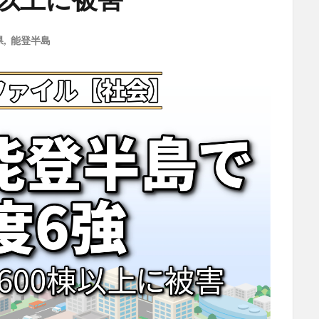
県
,
能登半島