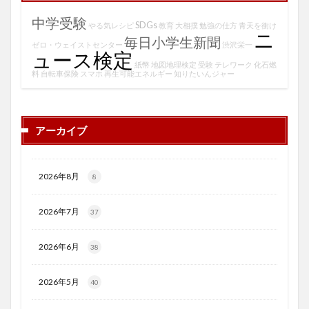
中学受験
SDGs
やる気レシピ
教育
大相撲
勉強の仕方
青天を衝け
ニ
毎日小学生新聞
ゼロ・ウェイストセンター
渋沢栄一
ュース検定
紙幣
地図地理検定
受験
テレワーク
化石燃
料
自転車保険
スマホ
再生可能エネルギー
知りたいんジャー
アーカイブ
2026年8月
8
2026年7月
37
2026年6月
38
2026年5月
40