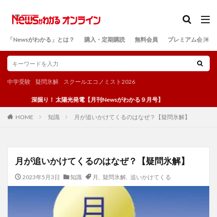
カテゴリー
「Newsがわかる」とは？
購入・定期購読
無料会員
プレミアム会員
検索
中学受験
疑問氷解
スクールエコノミスト2026
深掘り！ 太陽光発電【月刊Newsがわかる９月号】
知識
月が追いかけてくるのはなぜ？【疑問氷解】
HOME
月が追いかけてくるのはなぜ？【疑問氷解】
2023年5月3日
知識
月
,
疑問氷解
,
追いかけてくる