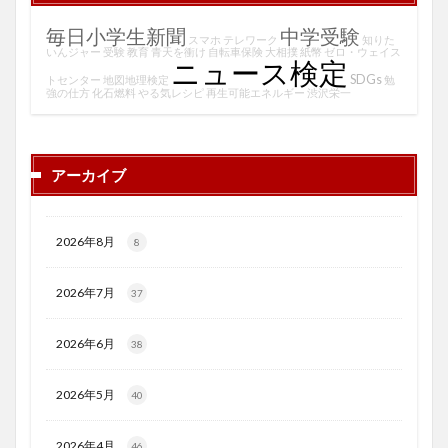
毎日小学生新聞
中学受験
スマホ
テレワーク
知りた
いんジャー
受験
教育
青天を衝け
自転車保険
大相撲
紙幣
ゼロ・ウェイス
ニュース検定
SDGs
トセンター
地図地理検定
勉
強の仕方
化石燃料
やる気レシピ
再生可能エネルギー
渋沢栄一
アーカイブ
2026年8月
8
2026年7月
37
2026年6月
38
2026年5月
40
2026年4月
46