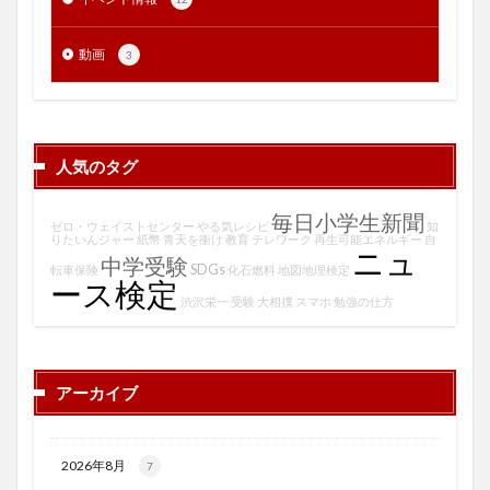
動画
3
人気のタグ
毎日小学生新聞
ゼロ・ウェイストセンター
やる気レシピ
知
りたいんジャー
紙幣
青天を衝け
教育
テレワーク
再生可能エネルギー
自
ニュ
中学受験
SDGs
転車保険
化石燃料
地図地理検定
ース検定
渋沢栄一
受験
大相撲
スマホ
勉強の仕方
アーカイブ
2026年8月
7