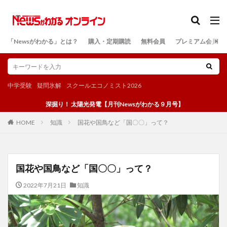
カテゴリー
「Newsがわかる」とは？
購入・定期購読
無料会員
プレミアム会員
検索
中学受験
疑問氷解
スクールエコノミスト2026
深掘り！ 太陽光発電【月刊Newsがわかる９月号】
知識
国花や国鳥など「国〇〇」って？
HOME
国花や国鳥など「国〇〇」って？
2022年7月21日
知識