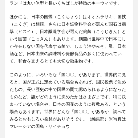
ランドは丸い体型と長いくちばしが特徴のキーウィです。
ほかにも、日本の国蝶（こくちょう）はオオムラサキ、国技
（こくぎ）は相撲、さらに日本鉱物科学会が選んだ国石は翡
翠（ヒスイ）、日本醸造学会が選んだ麹菌（こうじきん）と
いう国菌（こっきん）もあります。麹菌は世界中で日本にし
か存在しない国を代表する菌で、しょう油やみそ、酢、日本
酒など、日本由来の調味料や発酵食品の多くに使われてい
て、和食を支えるとても大切な微生物です。
このように、いろいろな「国〇〇」があります。世界的に見
ると、国が正式に定めている場合もあれば、国民投票で決め
たもの、長い歴史の中で国民の間で認められるようになった
ものなど、誰がどのように決めたかはさまざまです。特に決
まっていない場合や、日本の国花のように複数ある、という
場合もあります。世界にどんな「国〇〇」があるか、調べて
みるとおもしろい発見がありそうです。（編集部）※写真は
マレーシアの国鳥・サイチョウ