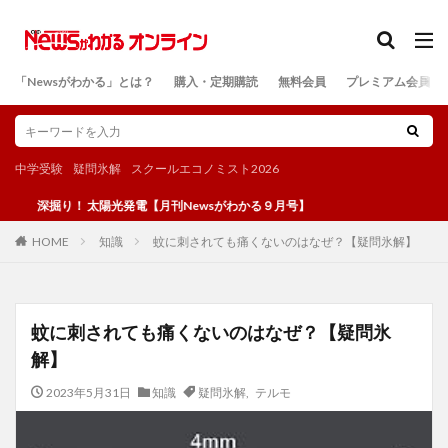
カテゴリー
「Newsがわかる」とは？
購入・定期購読
無料会員
プレミアム会員
検索
中学受験
疑問氷解
スクールエコノミスト2026
掘り！ 太陽光発電【月刊Newsがわかる９月号】
知識
蚊に刺されても痛くないのはなぜ？【疑問氷解】
HOME
蚊に刺されても痛くないのはなぜ？【疑問氷
解】
2023年5月31日
知識
疑問氷解
,
テルモ