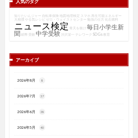
人気のタグ
知りたいんジャー
自転車保険
地図地理検定
スマホ
再生可能エネルギー
大相撲
やる気レシピ
ゼロ・ウェイストセンター
勉強の仕方
化石燃料
ニュース検定
毎日小学生新
青天を衝け
聞
中学受験
SDGs
紙幣
受験
渋沢栄一
テレワーク
教育
アーカイブ
2026年8月
8
2026年7月
37
2026年6月
38
2026年5月
40