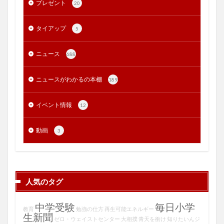
プレゼント
20
タイアップ
5
ニュース
688
ニュースがわかるの本棚
189
イベント情報
12
動画
3
人気のタグ
中学受験
毎日小学
教育
勉強の仕方
再生可能エネルギー
生新聞
ゼロ・ウェイストセンター
大相撲
青天を衝け
知りたいんジ