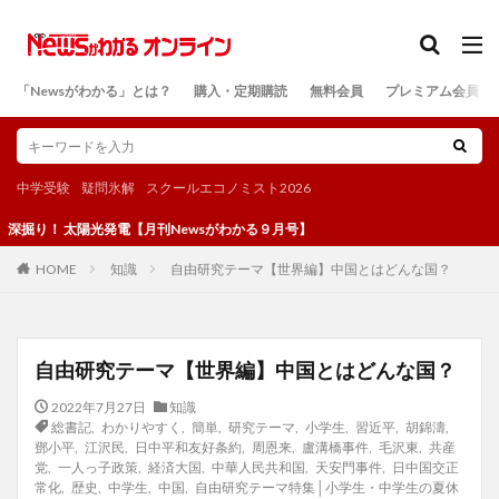
カテゴリー
「Newsがわかる」とは？
購入・定期購読
無料会員
プレミアム会員
検索
中学受験
疑問氷解
スクールエコノミスト2026
太陽光発電【月刊Newsがわかる９月号】
知識
自由研究テーマ【世界編】中国とはどんな国？
HOME
自由研究テーマ【世界編】中国とはどんな国？
2022年7月27日
知識
総書記
,
わかりやすく
,
簡単
,
研究テーマ
,
小学生
,
習近平
,
胡錦濤
,
鄧小平
,
江沢民
,
日中平和友好条約
,
周恩来
,
盧溝橋事件
,
毛沢東
,
共産
党
,
一人っ子政策
,
経済大国
,
中華人民共和国
,
天安門事件
,
日中国交正
常化
,
歴史
,
中学生
,
中国
,
自由研究テーマ特集│小学生・中学生の夏休