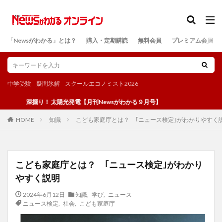
カテゴリー
「Newsがわかる」とは？
購入・定期購読
無料会員
プレミアム会員
検索
中学受験
疑問氷解
スクールエコノミスト2026
深掘り！ 太陽光発電【月刊Newsがわかる９月号】
知識
こども家庭庁とは？ ｢ニュース検定｣がわかりやすく
HOME
こども家庭庁とは？ ｢ニュース検定｣がわかり
やすく説明
2024年6月12日
知識
,
学び
,
ニュース
ニュース検定
,
社会
,
こども家庭庁