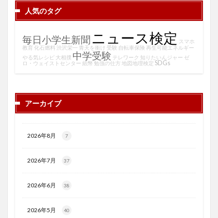
人気のタグ
ニュース検定
毎日小学生新聞
スマホ
教育
化石燃料
渋沢栄一
青天を衝け
受験
自転車保険
再生可能エネルギー
中学受験
やる気レシピ
大相撲
テレワーク
知りたいんジャー
ゼ
SDGs
ロ・ウェイストセンター
紙幣
勉強の仕方
地図地理検定
アーカイブ
2026年8月
7
2026年7月
37
2026年6月
38
2026年5月
40