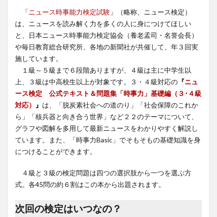
「
ニュース時事能力検定試験
」（略称、ニュース検定）
は、ニュースを読み解く力を多くの人に身につけてほしい
と、日本ニュース時事能力検定協会（養老孟司・名誉会長）
や毎日教育総合研究所、各地の新聞社が共催して、年３回実
施しています。
１級～５級まで６段階ありますが、４級は主に中学生以
上、３級は中高校生以上が対象です。３・４級対応の
『
ニュ
ース検定 公式テキスト＆問題集「時事力」基礎編（３･４級
対応）
』
は、「脱炭素社会への道のり」「社会保障のこれか
ら」「核兵器と向き合う世界」など２２のテーマについて、
グラフや図解を多用して最新ニュースをわかりやすく解説し
ています。また、「時事力Basic」でそもそもの基礎知識を身
につけることができます。
４級と３級の検定問題は四つの選択肢から一つを選ぶ方
式。各45問の約６割はこの本から出題されます。
次回の検定はいつなの？