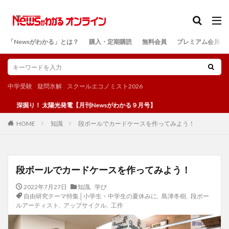
カテゴリー
「Newsがわかる」とは？
購入・定期購読
無料会員
プレミアム会員
検索
中学受験
疑問氷解
スクールエコノミスト2026
掘り！ 太陽光発電【月刊Newsがわかる９月号】
知識
段ボールでカードケースを作ってみよう！
HOME
段ボールでカードケースを作ってみよう！
2022年7月27日
知識
,
学び
自由研究テーマ特集│小学生・中学生の夏休みに
,
島津冬樹
,
段ボー
ルアーティスト
,
アップサイクル
,
工作