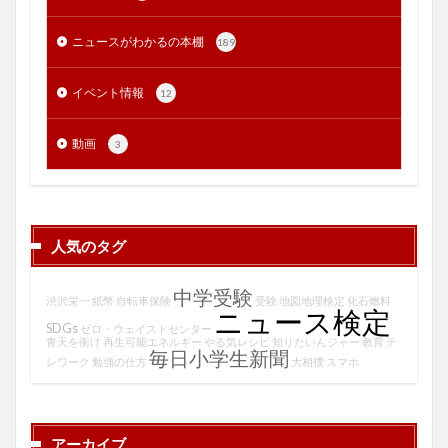
ニュースがわかるの本棚
189
イベント情報
12
動画
3
人気のタグ
中学受験
渋沢栄一
紙幣
自転車保険
受験
地図地理検定
化石燃料
ニュース検定
SDGs
ゼロ・ウェイストセンター
青天を衝け
再生可能エネルギー
やる気レシピ
知りたいんジャー
教育
テ
毎日小学生新聞
レワーク
勉強の仕方
大相撲
スマホ
アーカイブ