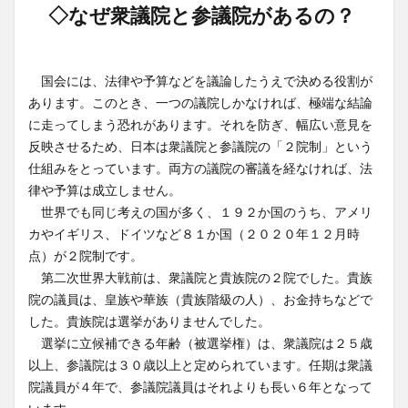
◇なぜ衆議院と参議院があるの？
国会には、法律や予算などを議論したうえで決める役割が
あります。このとき、一つの議院しかなければ、極端な結論
に走ってしまう恐れがあります。それを防ぎ、幅広い意見を
反映させるため、日本は衆議院と参議院の「２院制」という
仕組みをとっています。両方の議院の審議を経なければ、法
律や予算は成立しません。
世界でも同じ考えの国が多く、１９２か国のうち、アメリ
カやイギリス、ドイツなど８１か国（２０２０年１２月時
点）が２院制です。
第二次世界大戦前は、衆議院と貴族院の２院でした。貴族
院の議員は、皇族や華族（貴族階級の人）、お金持ちなどで
した。貴族院は選挙がありませんでした。
選挙に立候補できる年齢（被選挙権）は、衆議院は２５歳
以上、参議院は３０歳以上と定められています。任期は衆議
院議員が４年で、参議院議員はそれよりも長い６年となって