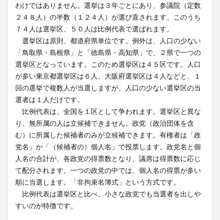
わけではありません。選挙は３年ごとにあり、参議院（定数
２４８人）の半数（１２４人）が選び直されます。このうち
７４人は選挙区、５０人は比例代表で選ばれます。
選挙区は原則、都道府県単位です。例外は、人口の少ない
「鳥取県・島根県」と「徳島県・高知県」で、２県で一つの
選挙区となっています。このため選挙区は４５区です。人口
が多い東京都選挙区は６人、大阪府選挙区は４人などと、１
回の選挙で複数人が当選しますが、人口の少ない選挙区の当
選者は１人だけです。
比例代表は、全国を１区として争われます。選挙区と異な
り、無所属の人は立候補できません。政党（政治団体を含
む）に所属した候補者のみが立候補できます。有権者は「政
党名」か「（候補者の）個人名」で投票します。政党名と個
人名の合計が、各政党の得票数となり、議席は得票数に応じ
て配分されます。一つの政党の中では、個人名の得票が多い
順に当選します。「非拘束名簿式」という方式です。
比例代表は選挙区と比べ、小さな政党でも当選者を出しや
すいのが特徴です。