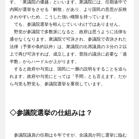
す。「衆議院の優越」といいます。衆議院には、任期途中で
内閣が選挙をさせる「解散」があり、より国民の意思が反映
されやすいため、こうした強い権限を持っています。
でも、参議院選挙を軽んじていいわけではありません。
野党が参議院で多数派になると、政府は思うように法律を
通せなくなります。衆議院で可決され、参議院で否決された
法律（予算や条約以外）は、衆議院の出席議員の３分の２以
上で再び可決すれば、成立します。普段の議決に必要な「過
半数」からハードルが上がります。
すると政府や与党は、国民に一層の説明をすることを迫ら
れます。政府や与党にとっては「手間」とも言えます。だか
ら与党も野党も、参議院選挙を重視しています。
◇参議院選挙の仕組みは？
参議院議員の任期は６年ですが、全議員が同じ選挙に臨む