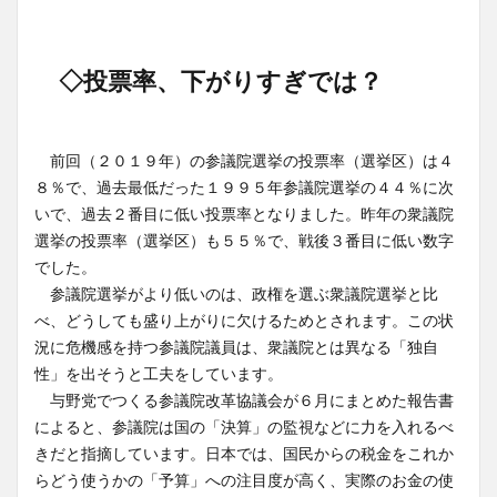
◇投票率、下がりすぎでは？
前回（２０１９年）の参議院選挙の投票率（選挙区）は４
８％で、過去最低だった１９９５年参議院選挙の４４％に次
いで、過去２番目に低い投票率となりました。昨年の衆議院
選挙の投票率（選挙区）も５５％で、戦後３番目に低い数字
でした。
参議院選挙がより低いのは、政権を選ぶ衆議院選挙と比
べ、どうしても盛り上がりに欠けるためとされます。この状
況に危機感を持つ参議院議員は、衆議院とは異なる「独自
性」を出そうと工夫をしています。
与野党でつくる参議院改革協議会が６月にまとめた報告書
によると、参議院は国の「決算」の監視などに力を入れるべ
きだと指摘しています。日本では、国民からの税金をこれか
らどう使うかの「予算」への注目度が高く、実際のお金の使