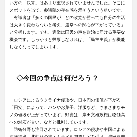
い方の「決算」はあまり重視されていませんでした。そこに
スポットを当て、参議院の存在感を示そうという狙いです。
有識者は「多くの国民が、どの政党が勝っても自分の生活
は大きく変わらないと考え、選挙への関心が下がっている」
と分析します。でも、選挙は国民の声を政治に届ける重要な
機会です。しっかりと投票しなければ、「民主主義」が機能
しなくなってしまいます。
◇今回の争点は何だろう？
ロシアによるウクライナ侵攻や、日本円の価値が下がる
「円安」によって、パンやお菓子、洋服など、さまざまなモ
ノの値段が上がっています。野党は、岸田文雄政権は物価高
への対応が甘い、などと批判しています。
防衛分野も注目されています。ロシアの侵攻や中国による
海洋進出、北朝鮮の核・ミサイル開発などを受け、岸田総理