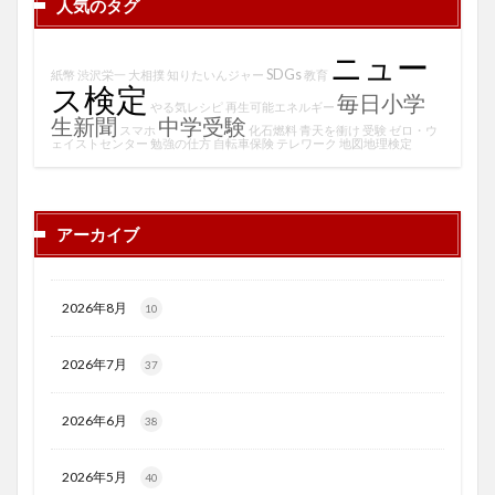
人気のタグ
ニュー
SDGs
紙幣
渋沢栄一
大相撲
知りたいんジャー
教育
ス検定
毎日小学
やる気レシピ
再生可能エネルギー
生新聞
中学受験
スマホ
化石燃料
青天を衝け
受験
ゼロ・ウ
ェイストセンター
勉強の仕方
自転車保険
テレワーク
地図地理検定
アーカイブ
2026年8月
10
2026年7月
37
2026年6月
38
2026年5月
40