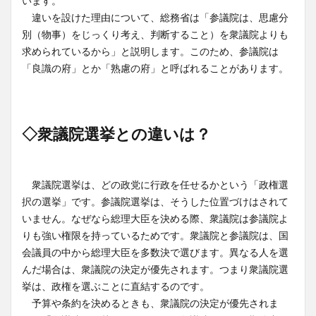
います。
違いを設けた理由について、総務省は「参議院は、思慮分
別（物事）をじっくり考え、判断すること）を衆議院よりも
求められているから」と説明します。このため、参議院は
「良識の府」とか「熟慮の府」と呼ばれることがあります。
◇衆議院選挙との違いは？
衆議院選挙は、どの政党に行政を任せるかという「政権選
択の選挙」です。参議院選挙は、そうした位置づけはされて
いません。なぜなら総理大臣を決める際、衆議院は参議院よ
りも強い権限を持っているためです。衆議院と参議院は、国
会議員の中から総理大臣を多数決で選びます。異なる人を選
んだ場合は、衆議院の決定が優先されます。つまり衆議院選
挙は、政権を選ぶことに直結するのです。
予算や条約を決めるときも、衆議院の決定が優先されま