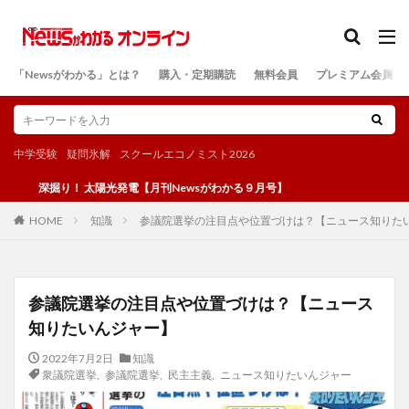
カテゴリー
「Newsがわかる」とは？
購入・定期購読
無料会員
プレミアム会員
検索
中学受験
疑問氷解
スクールエコノミスト2026
掘り！ 太陽光発電【月刊Newsがわかる９月号】
知識
参議院選挙の注目点や位置づけは？【ニュース知りた
HOME
参議院選挙の注目点や位置づけは？【ニュース
知りたいんジャー】
2022年7月2日
知識
衆議院選挙
,
参議院選挙
,
民主主義
,
ニュース知りたいんジャー