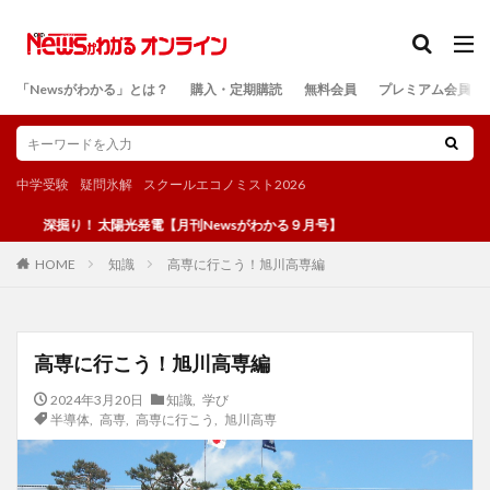
カテゴリー
「Newsがわかる」とは？
購入・定期購読
無料会員
プレミアム会員
検索
中学受験
疑問氷解
スクールエコノミスト2026
掘り！ 太陽光発電【月刊Newsがわかる９月号】
知識
高専に行こう！旭川高専編
HOME
高専に行こう！旭川高専編
2024年3月20日
知識
,
学び
半導体
,
高専
,
高専に行こう
,
旭川高専