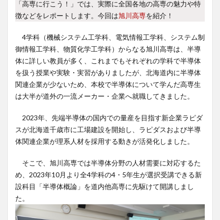
「高専に行こう！」では、実際に全国各地の高専の魅力や特
徴などをレポートします。今回は
旭川高専
を紹介！
4学科（機械システム工学科、電気情報工学科、システム制
御情報工学科、物質化学工学科）からなる旭川高専は、半導
体に詳しい教員が多く、これまでもそれぞれの学科で半導体
を扱う授業や実験・実習がありましたが、北海道内に半導体
関連企業が少ないため、本校で半導体について学んだ高専生
は大半が道外の一流メーカー・企業へ就職してきました。
2023年、先端半導体の国内での量産を目指す新企業ラピダ
スが北海道千歳市に工場建設を開始し、ラピダスおよび半導
体関連企業が理系人材を採用する動きが活発化しました。
そこで、旭川高専では半導体分野の人材需要に対応するた
め、2023年10月より全4学科の4・5年生が選択受講できる新
設科目「半導体概論」を道内他高専に先駆けて開講しまし
た。