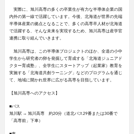
実際に、旭川高専の多くの卒業生が有力な半導体企業の国
内外の第一線で活躍しています。今後、北海道が世界の先端
半導体産業の拠点となることで、多くの高専卒人材が北海道
で活躍する、そんな未来を実現するため、旭川高専は産学官
連携に取り組んでいきます。
旭川高専は、この半導体プロジェクトのほか、全道の小中
学生から研究者の卵を発掘して育成する「北海道ジュニアド
クター育成塾」、全学生にスタートアップ（起業家）教育を
実施する「北海道共創ラーニング」などのプログラムを通じ
て、地域に開かれ世界に広がる高専を目指しています。
【旭川高専へのアクセス】
■バス
旭川駅 → 旭川高専 約20分（道北バス29番または30番で
「高専前」下車）
■車