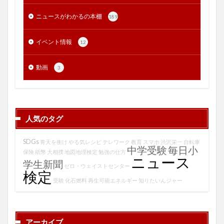
ニュースがわかるの本棚
189
イベント情報
12
動画
3
人気のタグ
SDGs
青天を衝け
やる気レシピ
テレワーク
教育
スマホ
渋沢栄一
自転車
中学受験
毎日小
保険
紙幣
大相撲
地図地理検定
勉強の仕方
ニュース
学生新聞
ゼロ・ウェイストセンター
検定
受験
化石燃料
再生可能エネルギー
知りたいんジャー
アーカイブ