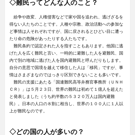
◇難民ってどんな人のこと？
紛争や政変、人権侵害などで家や国を追われ、逃げざるを
得ない人たちのことです。人種や宗教、政治活動への参加な
ど事情は人それぞれですが、国に戻されるとひどい目に遭っ
たり命の危険があったりする人たちです。
難民条約で認定された人を指すこともあります。他国に逃
げた人を広く難民と言い、一時的に避難した人を避難民、国
内で別の地域に逃げた人を国内避難民と呼んだりもします。
自分の意思で国境を越えて移住した人は「移民」ですが、事
情はさまざまなのではっきり区別できないことも多いです。
難民の支援にあたる「国連難民高等弁務官事務所（ＵＮＨ
ＣＲ）」は５月２３日、世界の難民は初めて１億人を超えた
と発表しました（うち約半数の５３２０万人は国内避難
民）。日本の人口の８割に相当し、世界の１００人に１人以
上が難民なのです。
◇どの国の人が多いの？