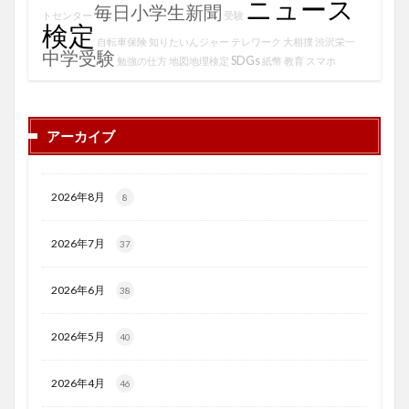
ニュース
毎日小学生新聞
トセンター
受験
検定
自転車保険
知りたいんジャー
テレワーク
大相撲
渋沢栄一
中学受験
SDGs
勉強の仕方
地図地理検定
紙幣
教育
スマホ
アーカイブ
2026年8月
8
2026年7月
37
2026年6月
38
2026年5月
40
2026年4月
46