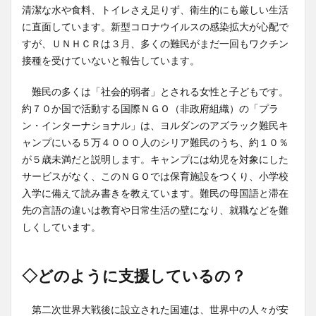
清潔な水や食料、トイレさえ足りず、衛生的にも厳しい生活
に直面しています。新型コロナウイルスの感染拡大が心配で
すが、ＵＮＨＣＲは３月、多くの難民がまだ一回もワクチン
接種を受けていないと報告しています。
難民の多くは「社会的弱者」とされる女性と子どもです。
約７０か国で活動する国際ＮＧＯ（非政府組織）の「プラ
ン・インターナショナル」は、ヨルダンのアズラック難民キ
ャンプにいる５万４０００人のシリア難民のうち、約１０％
が５歳未満だと説明します。キャンプには幼児を対象にした
サービスがなく、このＮＧＯでは保育施設をつくり、小学校
入学に備えて読み書きを教えています。難民の母国語と滞在
先の言語の違いは教育や日常生活の壁になり、就職などを難
しくしています。
◇どのように支援しているの？
第二次世界大戦後に設立された国連は、世界中の人々が安