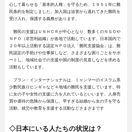
心して暮らせる「基本的人権」を守るため、１９５１年に難
民条約を制定しました。加入国は迫害から逃れてきた難民を
受け入れ、保護する義務があります。
難民の支援はＵＮＨＣＲが中心となり、数多くのＮＧＯや
ＮＰＯ（非営利組織）が各地で活動しています。日本国内で
２０年以上活動する認定ＮＰＯ法人「難民支援協会」は、難
民認定の手助けや仕事探しなど、さまざまな困りごとをサポ
ートし、地域社会での支援や国の制度の見直しなどを求める
活動もしています。
プラン・インターナショナルは、ミャンマーのイスラム系
少数民族ロヒンギャなど４地域の難民を支援しています。特
に女の子や女性の支援に力を入れているといいます。人身売
買や虐待の危険から保護し、早すぎる結婚から女の子を守る
活動、就労や教育を支援する活動などさまざまです
◇日本にいる人たちの状況は？