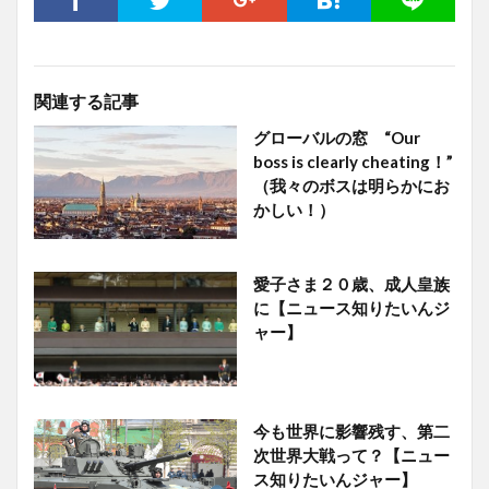
関連する記事
グローバルの窓 “Our
boss is clearly cheating！”
（我々のボスは明らかにお
かしい！）
愛子さま２０歳、成人皇族
に【ニュース知りたいんジ
ャー】
今も世界に影響残す、第二
次世界大戦って？【ニュー
ス知りたいんジャー】