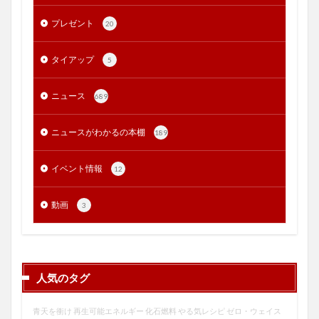
プレゼント
20
タイアップ
5
ニュース
689
ニュースがわかるの本棚
189
イベント情報
12
動画
3
人気のタグ
青天を衝け
再生可能エネルギー
化石燃料
やる気レシピ
ゼロ・ウェイス