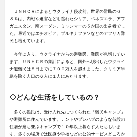
ＵＮＨＣＲによるとウクライナ侵攻前、世界の難民の６
８％は、内戦や迫害などを逃れたシリア、ベネズエラ、アフ
ガニスタン、南スーダン、ミャンマーの５か国の出身者でし
た。最近ではエチオピア、ブルキナファソなどのアフリカ難
民も増えています。
今年に入り、ウクライナからの避難民、難民が急増してい
ます。ＵＮＨＣＲの集計によると、国外へ脱出したウクライ
ナ避難民は８日までに７００万人を超えました。クリミア半
島を除く人口の６人に１人にあたります。
◇どんな生活をしているの？
多くの難民は、受け入れ先につくられた「難民キャンプ」
や避難所に住んでいます。テントやプレハブのような仮設の
住居が建ち並ぶキャンプで１０年以上暮らす人たちもいま
す。多くの場所では医療や学校などの公的サービスどころか