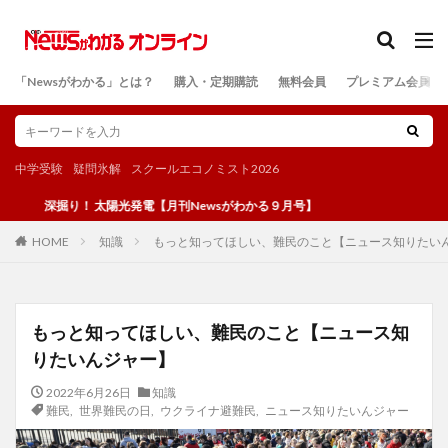
カテゴリー
「Newsがわかる」とは？
購入・定期購読
無料会員
プレミアム会員
検索
中学受験
疑問氷解
スクールエコノミスト2026
掘り！ 太陽光発電【月刊Newsがわかる９月号】
知識
もっと知ってほしい、難民のこと【ニュース知りたい
HOME
もっと知ってほしい、難民のこと【ニュース知
りたいんジャー】
2022年6月26日
知識
難民
,
世界難民の日
,
ウクライナ避難民
,
ニュース知りたいんジャー