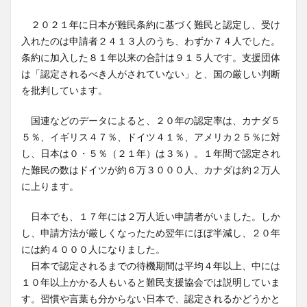
２０２１年に日本が難民条約に基づく難民と認定し、受け
入れたのは申請者２４１３人のうち、わずか７４人でした。
条約に加入した８１年以来の合計は９１５人です。支援団体
は「認定されるべき人がされていない」と、国の厳しい判断
を批判しています。
国連などのデータによると、２０年の認定率は、カナダ５
５％、イギリス４７％、ドイツ４１％、アメリカ２５％に対
し、日本は０・５％（２１年）は３％）。１年間で認定され
た難民の数はドイツが約６万３０００人、カナダは約２万人
に上ります。
日本でも、１７年には２万人近い申請者がいました。しか
し、申請方法が厳しくなったため翌年にほぼ半減し、２０年
には約４０００人になりました。
日本で認定されるまでの待機期間は平均４年以上、中には
１０年以上かかる人もいると難民支援協会では説明していま
す。習慣や言葉も分からない日本で、認定されるかどうかと