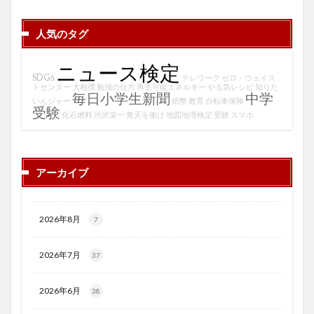
人気のタグ
ニュース検定
SDGs
テレワーク
ゼロ・ウェイス
トセンター
大相撲
勉強の仕方
再生可能エネルギー
やる気レシピ
知りた
毎日小学生新聞
中学
いんジャー
紙幣
教育
自転車保険
受験
化石燃料
渋沢栄一
青天を衝け
地図地理検定
受験
スマホ
アーカイブ
2026年8月
7
2026年7月
37
2026年6月
38