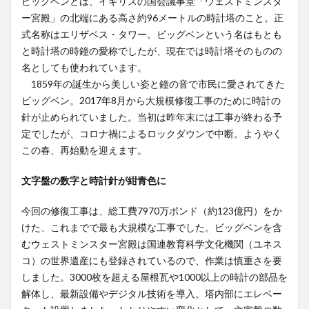
ビッグベンとは、イギリスの国会議事堂「ウェストミンスタ
ー宮殿」の北端にある高さ約96メートルの時計塔のこと。正
式名称はエリザベス・タワー。ビッグベンという名はもとも
と時計塔の時鐘の愛称でしたが、現在では時計塔そのものの
名としても使われています。
1859年の誕生から美しい姿と鐘の音で市民に愛されてきた
ビッグベン。2017年8月から大規模修復工事のために時計の
針が止められていました。当初は昨年末には工事が終わる予
定でしたが、コロナ禍によるロックダウンで中断。ようやく
この春、再始動を迎えます。
文字盤の数字と時計針が紺青色に
今回の修復工事は、総工費7970万ポンド（約123億円）をか
けた、これまでで最も大規模な工事でした。ビッグベンを含
むウェストミンスター宮殿は国連教育科学文化機関（ユネス
コ）の世界遺産にも登録されているので、作業は慎重さを要
しました。3000枚を超える屋根瓦や1000以上の時計の部品を
解体し、最新設備やデジタル技術を導入。塔内部にエレベー