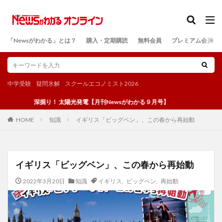
カテゴリー
「Newsがわかる」とは？
購入・定期購読
無料会員
プレミアム会員
検索
中学受験
疑問氷解
スクールエコノミスト2026
深掘り！ 太陽光発電【月刊Newsがわかる９月号】
知識
イギリス「ビッグベン」、この春から再始動
HOME
イギリス「ビッグベン」、この春から再始動
2022年3月20日
知識
イギリス
,
ビッグベン
,
再始動