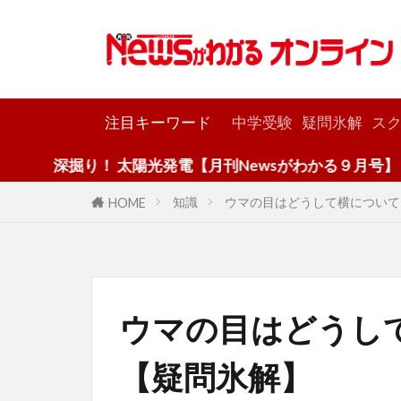
カテゴリー
注目キーワード
中学受験
疑問氷解
スク
掘り！ 太陽光発電【月刊Newsがわかる９月号】
知識
ウマの目はどうして横について
HOME
ウマの目はどうし
【疑問氷解】