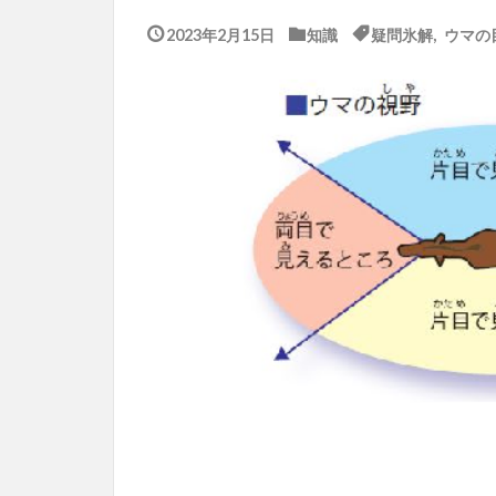
2023年2月15日
知識
疑問氷解
,
ウマの