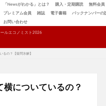
「Newsがわかる」とは？
購入・定期購読
無料会員
プレミアム会員
雑誌
電子書籍
バックナンバーの
お問い合わせ
検索
ールエコノミスト2026
いるの？【疑問氷解】
て横についているの？