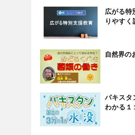
広がる特
りやすく
自然界の
パキスタ
わかる１