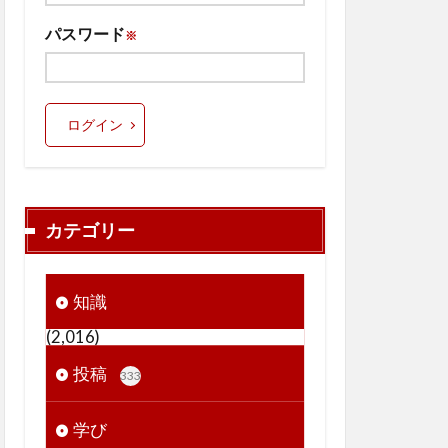
パスワード
※
ログイン
カテゴリー
知識
(2,016)
投稿
333
学び