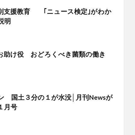
別支援教育 ｢ニュース検定｣がわか
説明
お助け役 おどろくべき菌類の働き
ン 国土３分の１が水没│月刊Newsが
１月号