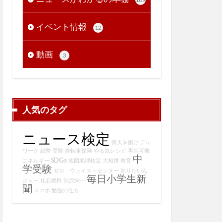
イベント情報
12
動画
3
人気のタグ
ニュース検定
青天を衝け
テレ
ワーク
紙幣
受験
自転車保険
やる気レシピ
再生可能
中
SDGs
エネルギー
地図地理検定
大相撲
教育
学受験
ゼロ・ウェイストセンター
知りたいん
毎日小学生新
ジャー
化石燃料
渋沢栄一
聞
スマホ
勉強の仕方