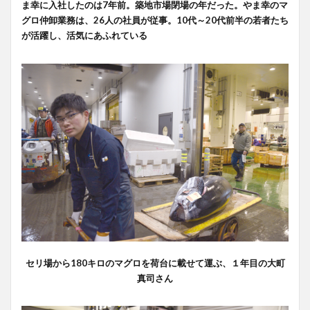
ま幸に入社したのは7年前。築地市場閉場の年だった。やま幸のマ
グロ仲卸業務は、26人の社員が従事。10代～20代前半の若者たち
が活躍し、活気にあふれている
セリ場から180キロのマグロを荷台に載せて運ぶ、１年目の大町
真司さん