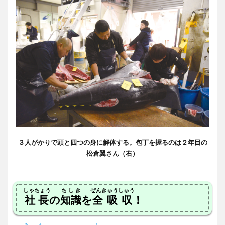
３人がかりで頭と四つの身に解体する。包丁を握るのは２年目の
松倉翼さん（右）
しゃちょう
ちしき
ぜんきゅうしゅう
社長
の
知識
を
全吸収
！
み
き
よ