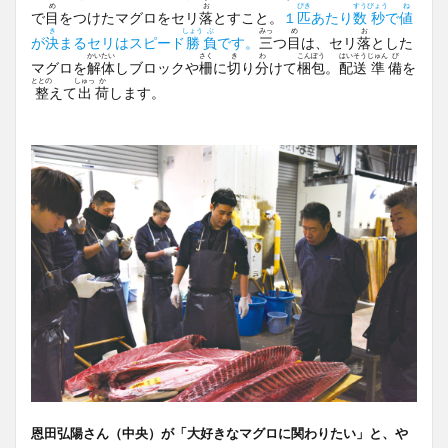
め
お
ぴき
すう
びょう
ね
で
目
をつけたマグロをセリ
落
とすこと。
１
匹
あたり
数
秒
で
値
き
しょう
ぶ
みっ
め
お
が
決
まるセリはスピード
勝
負
です。
三
つ
目
は、セリ
落
とした
かい
たい
さく
き
わ
こん
ぽう
はい
そう
じゅん
び
マグロを
解
体
しブロックや
柵
に
切
り
分
けて
梱
包
。
配
送
準
備
を
ととの
しゅっ
か
整
えて
出
荷
します。
恩田弘陽さん（中央）が「大好きなマグロに関わりたい」と、や