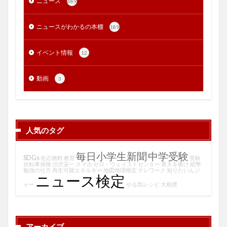
ニュース
689
ニュースがわかるの本棚
189
イベント情報
12
動画
3
人気のタグ
毎日小学生新聞
中学受験
SDGs
化石燃料
教育
受験
自転車保険
渋沢栄一
スマホ
ゼロ・ウェイストセンター
青天を衝け
紙幣
勉強の仕方
再生可能エネルギー
地図地理検定
テレワーク
知りたいんジ
ニュース検定
ャー
やる気レシピ
大相撲
アーカイブ