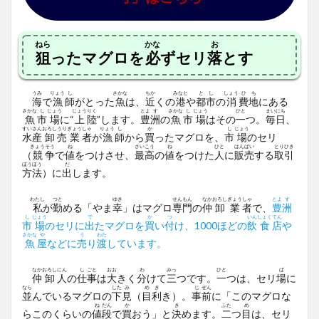
ねら
かな
お
狙
ったマグロを
必
ずセリ
落
とす
うみ
りょう
し
さかな
ちか
みなと
と
し
しょう
ひ
ち
海
で
漁
師
がとった
魚
は、
近
くの
港
や
都
市
の
消
費
地
にある
さかな
し
じょう
じょう
りく
とよ
す
さかな
し
じょう
ひと
まい
にち
魚
市
場
に“
上
陸
”します。
豊
洲
の
魚
市
場
はその
一
つ。
毎
日
、
すい
さん
おろし
うり
ぎょう
しゃ
りょう
し
か
し
じょう
水
産
卸
売
業
者
が
漁
師
から
買
ったマグロを、
市
場
のセリ
きょう
そう
ね
さい
こう
ね
ひと
はん
ばい
とり
ひき
（
競
争
で
値
をつけさせ、
最
高
の
値
をつけた
人
に
販
売
する
取
引
ほう
ほう
だ
方
法
）に
出
します。
わたし
つと
ゆき
せん
もん
なか
おろし
ぎょう
しゃ
とよ
す
私
が
勤
める「やま
幸
」はマグロ
専
門
の
仲
卸
業
者
で、
豊
洲
し
じょう
で
か
つ
いん
しょく
てん
市
場
のセリに
出
たマグロを
買
い
付
け、1000ほどの
飲
食
店
や
さかな
や
う
わた
魚
屋
などに
売
り
渡
しています。
なか
おろし
にん
し
ごと
おお
わ
みっ
ひと
ば
仲
卸
人
の
仕
事
は
大
きく
分
けて
三
つです。
一
つは、セリ
場
に
なら
した
み
め
き
じ
ぜん
並
んでいるマグロの
下
見
（
目
利
き）。
事
前
に「このマグロな
ね
だん
か
き
ふた
め
らこのくらいの
値
段
で
買
おう」と
決
めます。
二
つ
目
は、セリ