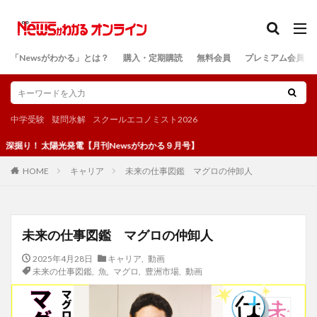
カテゴリー
「Newsがわかる」とは？
購入・定期購読
無料会員
プレミアム会員
検索
中学受験
疑問氷解
スクールエコノミスト2026
陽光発電【月刊Newsがわかる９月号】
キャリア
未来の仕事図鑑 マグロの仲卸人
HOME
未来の仕事図鑑 マグロの仲卸人
2025年4月28日
キャリア
,
動画
未来の仕事図鑑
,
魚
,
マグロ
,
豊洲市場
,
動画