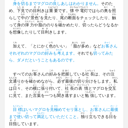
身
を
切
るまでマグロの
良
しあしはわかりません。
そのた
した
み
め
き
じゅう
よう
かい
ちゅう
でん
とう
おく
て
め、
下
見
での
目
利
きは
重
要
です。
懐
中
電
灯
ではらの
奥
を
照
なか
け
しき
み
お
だん
めん
さわ
らして
中
の“
景
色
”を
見
たり、
尾
の
断
面
をチェックしたり、
触
み
だん
りょく
あぶら
たし
き
って
身
の
弾
力
や
脂
ののりを
確
かめたり、
切
ったらどうなるか
そう
ぞう
め
き
を
想
像
したりして
目
利
きします。
くわ
いろ
あぶら
おお
きゃく
加
えて、「とにかく
色
がいい」「
脂
が
多
め」など
お
客
さん
この
かんが
き
それぞれのマグロの
好
みも
考
えます。
それでも
切
ってみた
ら、ダメだということもあるのです。
きゃく
この
は
あく
しゃ
ちょう
ちゅう
すべてのお
客
さんの
好
みを
把
握
している
社
長
は、その
注
もん
どお
たし
かなら
さい
ご
き
わ
わたし
文
通
りかを
確
かめながら、
必
ず
最
後
の
切
り
分
けをします。
私
ひ
び
よこ
は
つ
しゃ
ちょう
ひょう
じょう
こう
ご
は
日
々
、その
横
に
張
り
付
いて、
社
長
の
表
情
とマグロを
交
互
み
こと
ば
ひと
き
のが
べん
きょう
に
見
て、また
言
葉
を
一
つも
聞
き
逃
すまいと
勉
強
しています。
もく
ひょう
み
きわ
お
きゃく
さい
ご
目
標
はいいマグロを
見
極
めてセリ
落
とし、お
客
さんに
最
後
つか
き
まん
ぞく
ひと
だ
ひ
まで
使
い
切
って
満
足
していただくこと。
独
り
立
ちできる
日
を
め
ざ
目
指
しています。