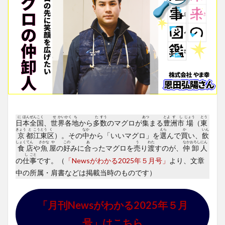
に
ほん
ぜん
こく
せ
かい
かく
ち
た
すう
あつ
とよ
す
し
じょう
とう
日
本
全
国
、
世
界
各
地
から
多
数
のマグロが
集
まる
豊
洲
市
場
（
東
きょう
と
こう
とう
く
なか
えら
か
いん
京
都
江
東
区
）。その
中
から「いいマグロ」を
選
んで
買
い、
飲
しょく
てん
さかな
や
この
あ
う
わた
なか
おろし
にん
食
店
や
魚
屋
の
好
みに
合
ったマグロを
売
り
渡
すのが、
仲
卸
人
し
ごと
の
仕
事
です。（
「Newsがわかる2025年５月号」
より、文章
中の所属・肩書などは掲載当時のものです）
「月刊Newsがわかる2025年５月
号」はこちら