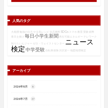
人気のタグ
SDGs
大相撲
勉強の仕方
やる気レシピ
化石燃料
スマホ
教育
受験
紙幣
毎日小学生新聞
青天を衝け
再生可能エネルギー
テレワーク
ニュース
知りたいんジャー
ゼロ・ウェイストセンター
検定
中学受験
自転車保険
渋沢栄一
地図地理検定
アーカイブ
2026年8月
8
2026年7月
37