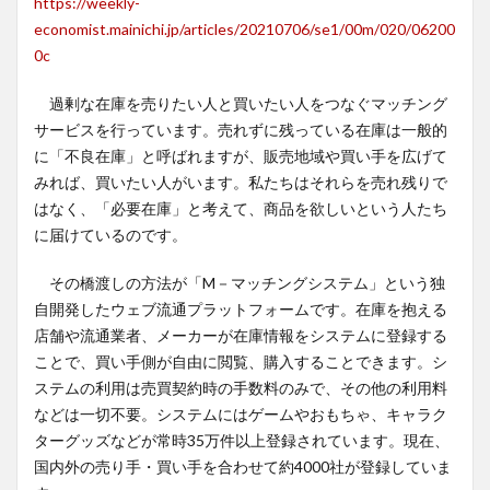
https://weekly-
economist.mainichi.jp/articles/20210706/se1/00m/020/06200
0c
過剰な在庫を売りたい人と買いたい人をつなぐマッチング
サービスを行っています。売れずに残っている在庫は一般的
に「不良在庫」と呼ばれますが、販売地域や買い手を広げて
みれば、買いたい人がいます。私たちはそれらを売れ残りで
はなく、「必要在庫」と考えて、商品を欲しいという人たち
に届けているのです。
その橋渡しの方法が「M－マッチングシステム」という独
自開発したウェブ流通プラットフォームです。在庫を抱える
店舗や流通業者、メーカーが在庫情報をシステムに登録する
ことで、買い手側が自由に閲覧、購入することできます。シ
ステムの利用は売買契約時の手数料のみで、その他の利用料
などは一切不要。システムにはゲームやおもちゃ、キャラク
ターグッズなどが常時35万件以上登録されています。現在、
国内外の売り手・買い手を合わせて約4000社が登録していま