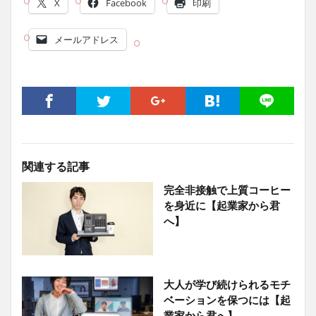
X
Facebook
印刷
メールアドレス
関連する記事
完全非接触で上質コーヒー
を身近に【起業家から君
へ】
大人が学び続けられるモチ
ベーションを保つには【起
業家から君へ】