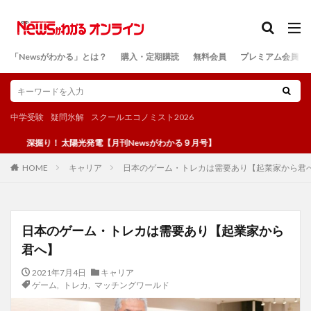
カテゴリー
「Newsがわかる」とは？
購入・定期購読
無料会員
プレミアム会員
検索
中学受験
疑問氷解
スクールエコノミスト2026
掘り！ 太陽光発電【月刊Newsがわかる９月号】
キャリア
日本のゲーム・トレカは需要あり【起業家から君
HOME
日本のゲーム・トレカは需要あり【起業家から
君へ】
2021年7月4日
キャリア
ゲーム
,
トレカ
,
マッチングワールド