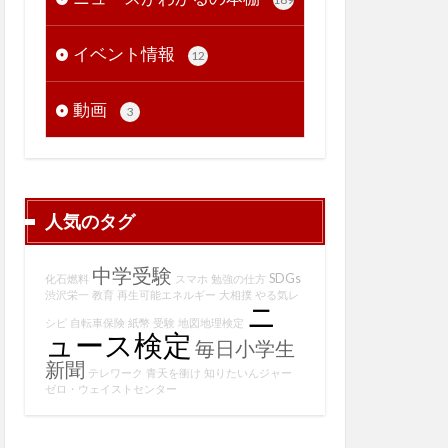
イベント情報
12
動画
3
人気のタグ
中学受験
SDGs
化石燃料
スマホ
勉強の仕方
渋沢栄一
教育
再生可能エネルギー
大相撲
やる気レ
ニ
シピ
自転車保険
紙幣
受験
地図地理検定
ュース検定
毎日小学生
新聞
テレワーク
青天を衝け
知りたいんジャー
ゼロ・ウェイストセンター