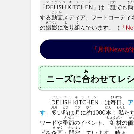
デリッシュ
キッチン
だれ
かん
「
DELISH
KITCHEN
」は「
誰
でも
簡
どう
が
する
動
画
メディア。フードコーディ
さつ
えい
と
く
の
撮
影
に
取
り
組
んでいます。（
「Ne
「月刊News
あ
ニーズに
合
わせてレ
デリッシュ
キッチン
まい
にち
「
DELISH
KITCHEN
」は
毎
日
、
ア
おお
とき
つき
やく
ぼん
わたし
す
。
多
い
時
は
月
に
約
1000
本
！
私
た
き
せつ
しょく
ざい
か
ワードや
季
節
のイベント、
食
材
の
価
き
かく
かい
はつ
とき
どき
ピを
企
画
・
開
発
しています。
時
々
、