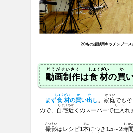
20もの撮影用キッチンブー
どうがせいさく
しょくざい
か
動画制作
は
食材
の
買
しょく
ざい
か
だ
か
てい
まず
食
材
の
買
い
出
し
。
家
庭
でもそ
じ
たく
ちか
し
い
ので、
自
宅
近
くのスーパーで
仕
入
れ
さつ
えい
ぽん
じ
か
撮
影
はレシピ1
本
につき1.5～2
時