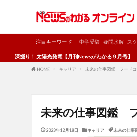
カテゴリー
注目キーワード
中学受験
疑問氷解
スク
陽光発電【月刊Newsがわかる９月号】
キャリア
未来の仕事図鑑 フードコ
HOME
未来の仕事図鑑 
2023年12月18日
キャリア
未来の仕事