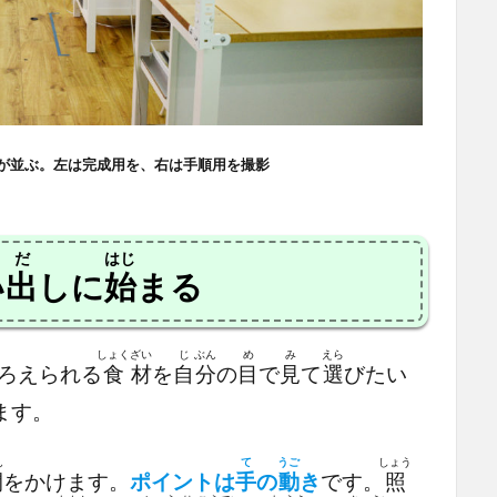
スが並ぶ。左は完成用を、右は手順用を撮影
だ
はじ
い
出
しに
始
まる
しょく
ざい
じ
ぶん
め
み
えら
ろえられる
食
材
を
自
分
の
目
で
見
て
選
びたい
ます。
ん
て
うご
しょう
間
をかけます。
ポイントは
手
の
動
き
です。
照