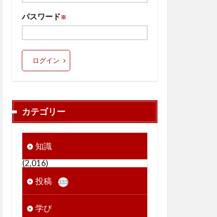
パスワード
※
ログイン
カテゴリー
知識
(2,016)
投稿
333
学び