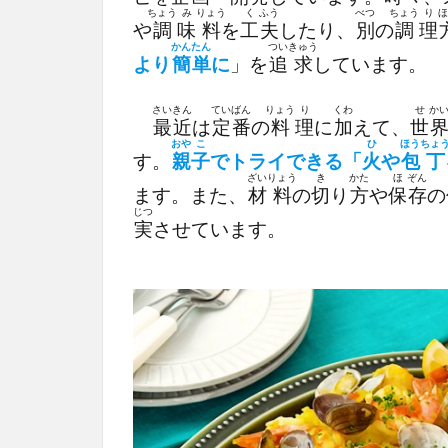
ちょう
み
りょう
く
ふう
べつ
ちょう
り
ほ
や
調
味
料
を
工
夫
したり、
別
の
調
理
かん
たん
つい
きゅう
より
簡
単
に
」を
追
求
しています。
さい
きん
てい
ばん
りょう
り
くわ
せ
か
最
近
は
定
番
の
料
理
に
加
えて、
世
おや
こ
ひ
ほう
ちょ
す。
親
子
でトライできる「
火
や
包
丁
ざい
りょう
き
かた
ほ
ぞん
ます。また、
材
料
の
切
り
方
や
保
存
の
じつ
実
させています。