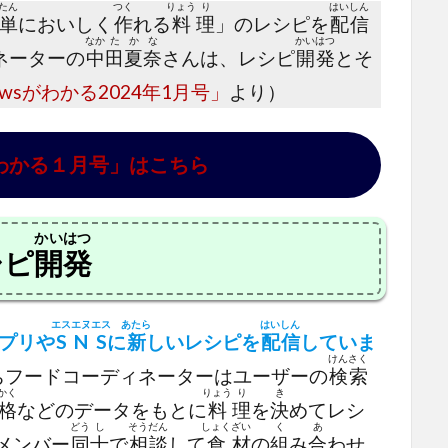
たん
つく
りょう
り
はい
しん
単
においしく
作
れる
料
理
」のレシピを
配
信
なか
た
か
な
かい
はつ
ネーターの
中
田
夏
奈
さんは、レシピ
開
発
とそ
wsがわかる2024年1月号」
より）
がわかる１月号」はこちら
かいはつ
シピ
開発
エス
エヌ
エス
あたら
はい
しん
プリや
S
N
S
に
新
しいレシピを
配
信
していま
けん
さく
ちフードコーディネーターはユーザーの
検
索
かく
りょう
り
き
格
などのデータをもとに
料
理
を
決
めてレシ
どう
し
そう
だん
しょく
ざい
く
あ
メンバー
同
士
で
相
談
して
食
材
の
組
み
合
わせ