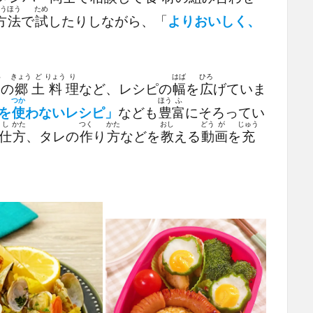
う
ほう
ため
方
法
で
試
したりしながら、「
よりおいしく、
い
きょう
ど
りょう
り
はば
ひろ
界
の
郷
土
料
理
など、レシピの
幅
を
広
げていま
う
つか
ほう
ふ
を
使
わないレシピ」
なども
豊
富
にそろってい
し
かた
つく
かた
おし
どう
が
じゅう
仕
方
、タレの
作
り
方
などを
教
える
動
画
を
充