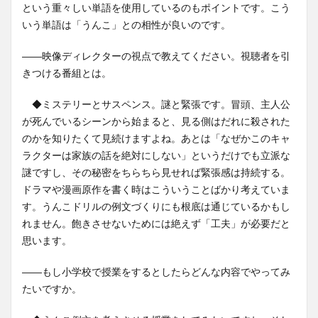
という重々しい単語を使用しているのもポイントです。こう
いう単語は「うんこ」との相性が良いのです。
――映像ディレクターの視点で教えてください。視聴者を引
きつける番組とは。
◆ミステリーとサスペンス。謎と緊張です。冒頭、主人公
が死んでいるシーンから始まると、見る側はだれに殺された
のかを知りたくて見続けますよね。あとは「なぜかこのキャ
ラクターは家族の話を絶対にしない」というだけでも立派な
謎ですし、その秘密をちらちら見せれば緊張感は持続する。
ドラマや漫画原作を書く時はこういうことばかり考えていま
す。うんこドリルの例文づくりにも根底は通じているかもし
れません。飽きさせないためには絶えず「工夫」が必要だと
思います。
――もし小学校で授業をするとしたらどんな内容でやってみ
たいですか。