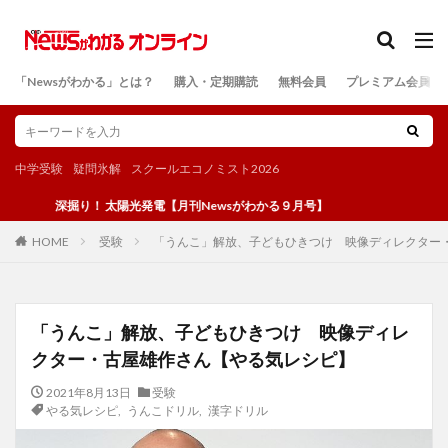
カテゴリー
「Newsがわかる」とは？
購入・定期購読
無料会員
プレミアム会員
検索
中学受験
疑問氷解
スクールエコノミスト2026
深掘り！ 太陽光発電【月刊Newsがわかる９月号】
受験
「うんこ」解放、子どもひきつけ 映像ディレクター
HOME
「うんこ」解放、子どもひきつけ 映像ディレ
クター・古屋雄作さん【やる気レシピ】
2021年8月13日
受験
やる気レシピ
,
うんこドリル
,
漢字ドリル