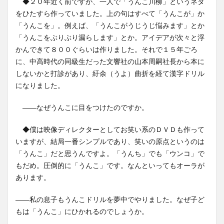
◆２０年近く前ですが、一人で「うんこ川柳」というネタ
をひたすら作っていました。上の句はすべて「うんこが」か
「うんこを」。例えば、「うんこがうじうじ悩みます」とか
「うんこをぶりぶり漏らします」とか。アイデアが次々と浮
かんできて８００ぐらいは作りました。それで１５年ごろ
に、中高時代の同級生だった文響社の山本周嗣社長から本に
しないかと打診があり、紆余（うよ）曲折を経て漢字ドリル
になりました。
――なぜうんこに目をつけたのですか。
◆僕は映像ディレクターとしてお笑い系のＤＶＤも作って
いますが、結局一番シンプルであり、笑いの原点というのは
「うんこ」だと思うんですよ。「うんち」でも「ウンコ」で
もだめ。圧倒的に「うんこ」です。なんといってもオーラが
あります。
――私の息子もうんこドリルを夢中でやりました。なぜ子ど
もは「うんこ」にひかれるのでしょうか。