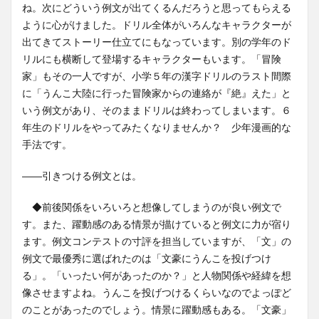
ね。次にどういう例文が出てくるんだろうと思ってもらえる
ように心がけました。ドリル全体がいろんなキャラクターが
出てきてストーリー仕立てにもなっています。別の学年のド
リルにも横断して登場するキャラクターもいます。「冒険
家」もその一人ですが、小学５年の漢字ドリルのラスト間際
に「うんこ大陸に行った冒険家からの連絡が『絶』えた」と
いう例文があり、そのままドリルは終わってしまいます。６
年生のドリルをやってみたくなりませんか？ 少年漫画的な
手法です。
――引きつける例文とは。
◆前後関係をいろいろと想像してしまうのが良い例文で
す。また、躍動感のある情景が描けていると例文に力が宿り
ます。例文コンテストの寸評を担当していますが、「文」の
例文で最優秀に選ばれたのは「文豪にうんこを投げつけ
る」。「いったい何があったのか？」と人物関係や経緯を想
像させますよね。うんこを投げつけるくらいなのでよっぽど
のことがあったのでしょう。情景に躍動感もある。「文豪」