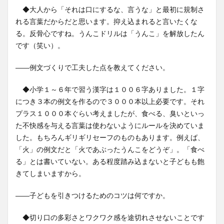
◆大人から「それは口にするな、言うな」と最初に規制さ
れる言葉だからだと思います。抑え込まれると言いたくな
る。反骨心ですね。うんこドリルは「うんこ」を解放したん
です（笑い）。
――例文づくりで工夫した点を教えてください。
◆小学１～６年で習う漢字は１００６字ありました。１字
につき３本の例文を作るので３０００本以上必要です。それ
プラス１０００本ぐらい考えましたが、食べる、臭いといっ
た不快感を与える言葉は使わないようにルールを決めていま
した。もちろんギリギリセーフのものもあります。例えば、
「火」の例文だと「火であぶったうんこをどうぞ」。「食べ
る」とは書いていない。ある程度踏み込まないと子どもも飽
きてしまいますから。
――子どもを引きつけるためのコツは何ですか。
◆切り口の多彩さとワクワク感を途切れさせないことです