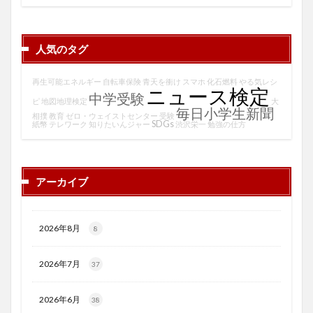
人気のタグ
再生可能エネルギー
自転車保険
青天を衝け
スマホ
化石燃料
やる気レシ
ニュース検定
中学受験
ピ
地図地理検定
大
毎日小学生新聞
相撲
教育
ゼロ・ウェイストセンター
受験
SDGs
紙幣
テレワーク
知りたいんジャー
渋沢栄一
勉強の仕方
アーカイブ
2026年8月
8
2026年7月
37
2026年6月
38