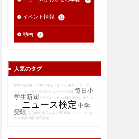
イベント情報
12
動画
3
人気のタグ
紙幣
渋沢栄一
再生可能エネルギー
教育
ゼロ・ウェ
毎日小
イストセンター
知りたいんジャー
受験
学生新聞
やる気レシピ
大相撲
勉強の仕方
ス
ニュース検定
中学
マホ
受験
SDGs
化石燃料
青天を衝け
テレワーク
自
転車保険
地図地理検定