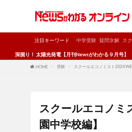
カテゴリー
注目キーワード
中学受験
疑問氷解
スク
掘り！ 太陽光発電【月刊Newsがわかる９月号】
受験
スクールエコノミスト2024 
HOME
スクールエコノミスト
園中学校編】