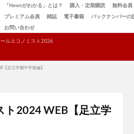
「Newsがわかる」とは？
購入・定期購読
無料会員
プレミアム会員
雑誌
電子書籍
バックナンバーの
お問い合わせ
検索
ールエコノミスト2026
WEB【足立学園中学校編】
2024 WEB【足立学