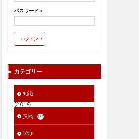
パスワード
※
ログイン
カテゴリー
知識
(2,016)
投稿
333
学び