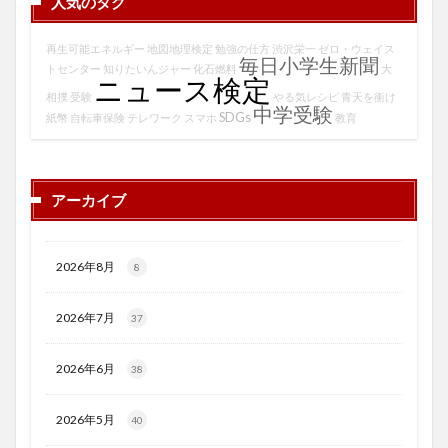
人気のタグ
再生可能エネルギー
地図地理検定
勉強の仕方
渋沢栄一
ゼロ・ウェイス
毎日小学生新聞
トセンター
知りたいんジャー
化石燃料
大
ニュース検定
相撲
受験
やる気レシピ
青天を衝け
中学受験
SDGs
紙幣
自転車保険
テレワーク
スマホ
教育
アーカイブ
2026年8月
8
2026年7月
37
2026年6月
38
2026年5月
40