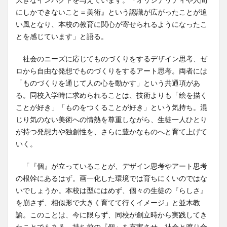
にしかできないこと＝美術』という認識が広がったことが追
い風となり、本校の教育に関心が寄せられるようになったこ
とを感じています」と語る。
社会のニーズに応じてものづくりをするデザイン思考、ゼ
ロから自由な発想でものづくりをするアート思考。両者には
「ものづくりを通じて人の心を動かす」という共通項があ
る。同校入学時に求められることは、技術よりも「絵を描く
ことが好き」「ものをつくることが好き」という気持ち。混
じり気のない美術への情熱を尊重しながら、生徒一人ひとり
が持つ発想力や独創性を、さらに豊かなものへと育て上げて
いく。
「『個』が立っていることが、デザイン思考やアート思考
の根幹にあるはず。画一化した環境では育ちにくいのではな
いでしょうか。本校は型にはめず、個々の生徒の『らしさ』
を崩さず、相似形で大きく育てて行くイメージ」と並木教
諭。このことは、今に限らず、同校が創立時から実践してき
たことでもある。持ち前の『個』を充実させ、社会と渡り合