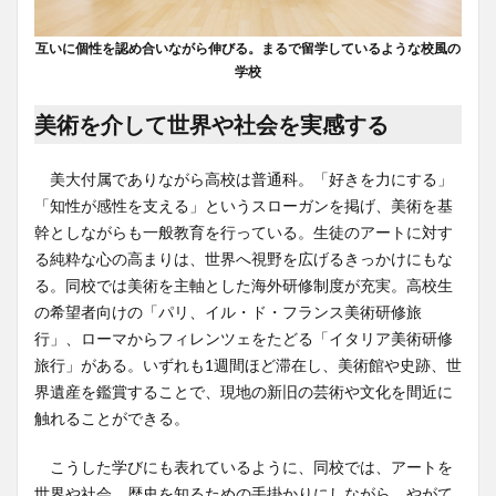
互いに個性を認め合いながら伸びる。まるで留学しているような校風の
学校
美術を介して世界や社会を実感する
美大付属でありながら高校は普通科。「好きを力にする」
「知性が感性を支える」というスローガンを掲げ、美術を基
幹としながらも一般教育を行っている。生徒のアートに対す
る純粋な心の高まりは、世界へ視野を広げるきっかけにもな
る。同校では美術を主軸とした海外研修制度が充実。高校生
の希望者向けの「パリ、イル・ド・フランス美術研修旅
行」、ローマからフィレンツェをたどる「イタリア美術研修
旅行」がある。いずれも1週間ほど滞在し、美術館や史跡、世
界遺産を鑑賞することで、現地の新旧の芸術や文化を間近に
触れることができる。
こうした学びにも表れているように、同校では、アートを
世界や社会、歴史を知るための手掛かりにしながら、やがて