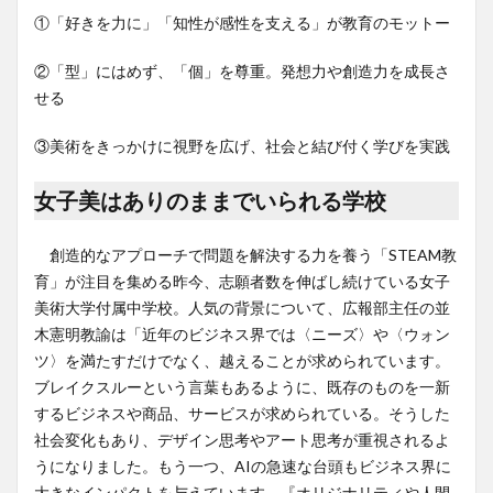
①「好きを力に」「知性が感性を支える」が教育のモットー
②「型」にはめず、「個」を尊重。発想力や創造力を成長さ
せる
③美術をきっかけに視野を広げ、社会と結び付く学びを実践
女子美はありのままでいられる学校
創造的なアプローチで問題を解決する力を養う「STEAM教
育」が注目を集める昨今、志願者数を伸ばし続けている女子
美術大学付属中学校。人気の背景について、広報部主任の並
木憲明教諭は「近年のビジネス界では〈ニーズ〉や〈ウォン
ツ〉を満たすだけでなく、越えることが求められています。
ブレイクスルーという言葉もあるように、既存のものを一新
するビジネスや商品、サービスが求められている。そうした
社会変化もあり、デザイン思考やアート思考が重視されるよ
うになりました。もう一つ、AIの急速な台頭もビジネス界に
大きなインパクトを与えています。『オリジナリティや人間