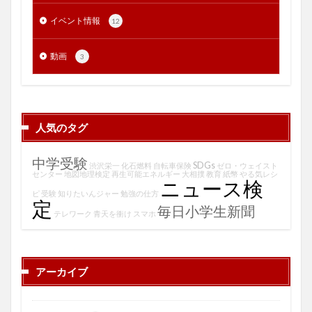
イベント情報
12
動画
3
人気のタグ
中学受験
SDGs
渋沢栄一
化石燃料
自転車保険
ゼロ・ウェイスト
センター
地図地理検定
再生可能エネルギー
大相撲
教育
紙幣
やる気レシ
ニュース検
ピ
受験
知りたいんジャー
勉強の仕方
定
毎日小学生新聞
テレワーク
青天を衝け
スマホ
アーカイブ