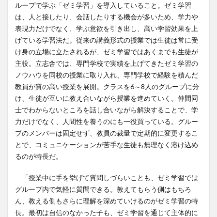
ループで学ぶ「ゼミ学習」を導入していること。ゼミ学習
は、人と接したり、会話したりする機会が多いため、学力や
表現力だけでなく、学ぶ意欲を引き出し、高い学習効果を上
げている学習法だ。従来の講義形式の授業では生徒は常に受
け身の立場に立たされるが、ゼミ学習ではあくまでも生徒が
主役。立志舎では、専門学校で実績を上げてきたゼミ学習の
ノウハウを同校の授業に取り入れ、専門学校で経験を積んだ
教員が質の高い授業を展開。クラスを6～8人のグループに分
け、生徒が互いに教え合いながら授業を進めていく。仲間同
士でわからないところを話し合いながら解決することで、学
力だけでなく、人間性を養うのにも一役買っている。グルー
プのメンバーは固定せず、教員の裁量で定期的に変更するこ
とで、コミュニケーションが苦手な生徒も無理なく溶け込め
るのが特長だ。
「授業中に手を挙げて質問しづらいことも、ゼミ学習では
グループ内で気軽に質問できる。教えてもらう側はもちろ
ん、教える側もさらに理解を深めていけるのがゼミ学習の特
長。最初は自信のなかった子も、ゼミ学習を通じて主体的に