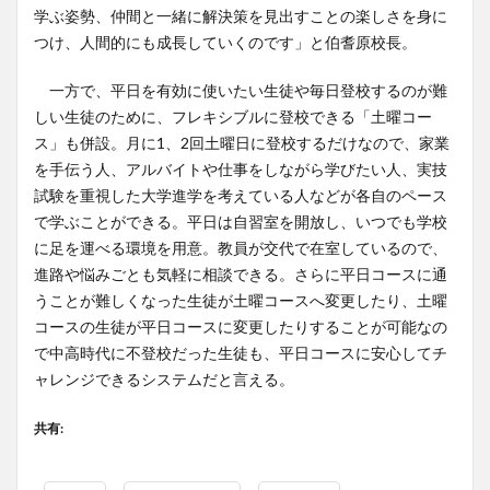
学ぶ姿勢、仲間と一緒に解決策を見出すことの楽しさを身に
つけ、人間的にも成長していくのです」と伯耆原校長。
一方で、平日を有効に使いたい生徒や毎日登校するのが難
しい生徒のために、フレキシブルに登校できる「土曜コー
ス」も併設。月に1、2回土曜日に登校するだけなので、家業
を手伝う人、アルバイトや仕事をしながら学びたい人、実技
試験を重視した大学進学を考えている人などが各自のペース
で学ぶことができる。平日は自習室を開放し、いつでも学校
に足を運べる環境を用意。教員が交代で在室しているので、
進路や悩みごとも気軽に相談できる。さらに平日コースに通
うことが難しくなった生徒が土曜コースへ変更したり、土曜
コースの生徒が平日コースに変更したりすることが可能なの
で中高時代に不登校だった生徒も、平日コースに安心してチ
ャレンジできるシステムだと言える。
共有: