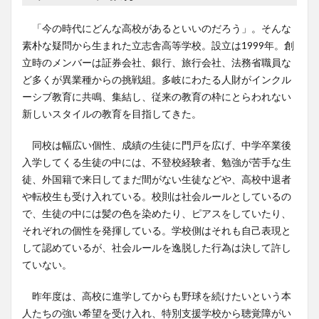
「今の時代にどんな高校があるといいのだろう」。そんな
素朴な疑問から生まれた立志舎高等学校。設立は1999年。創
立時のメンバーは証券会社、銀行、旅行会社、法務省職員な
ど多くが異業種からの挑戦組。多岐にわたる人財がインクル
ーシブ教育に共鳴、集結し、従来の教育の枠にとらわれない
新しいスタイルの教育を目指してきた。
同校は幅広い個性、成績の生徒に門戸を広げ、中学卒業後
入学してくる生徒の中には、不登校経験者、勉強が苦手な生
徒、外国籍で来日してまだ間がない生徒などや、高校中退者
や転校生も受け入れている。校則は社会ルールとしているの
で、生徒の中には髪の色を染めたり、ピアスをしていたり、
それぞれの個性を発揮している。学校側はそれも自己表現と
して認めているが、社会ルールを逸脱した行為は決して許し
ていない。
昨年度は、高校に進学してからも野球を続けたいという本
人たちの強い希望を受け入れ、特別支援学校から聴覚障がい