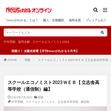
カテゴリー
「Newsがわかる」とは？
購入・定期購読
無料会員
プレミアム会員
検索
中学受験
疑問氷解
スクールエコノミスト2026
掘り！ 太陽光発電【月刊Newsがわかる９月号】
受験
スクールエコノミスト2023 ＷＥＢ【 立志舎高等学校
HOME
スクールエコノミスト2023 ＷＥＢ【 立志舎高
等学校（通信制）編】
2023年7月18日
受験
中学受験
,
スクールエコノミスト
,
立志舎高等学校
,
通信制