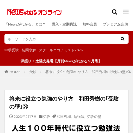
カテゴリー
「Newsがわかる」とは？
購入・定期購読
無料会員
プレミアム会員
検索
中学受験
疑問氷解
スクールエコノミスト2026
深掘り！ 太陽光発電【月刊Newsがわかる９月号】
受験
将来に役立つ勉強のやり方 和田秀樹の｢受験の壁｣③
HOME
将来に役立つ勉強のやり方 和田秀樹の｢受験
の壁｣③
2023年2月7日
受験
和田秀樹
,
勉強法
,
受験の壁