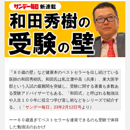
『８０歳の壁』など健康本のベストセラーを出し続けている
医師の和田秀樹氏。和田氏は私立灘中高（兵庫）、東大医学
部という入試の最難関を突破し、受験に関する著書も多数あ
る受験アドバイザーでもある。「和田式」と呼ばれる勉強法
や人生１００年に役立つ学び直し術などをシリーズで紹介す
る。（
「サンデー毎日」23年2月12日号
より）
ーー６０歳過ぎてベストセラーを連発できるのも受験で体得
した勉強法のおかげ