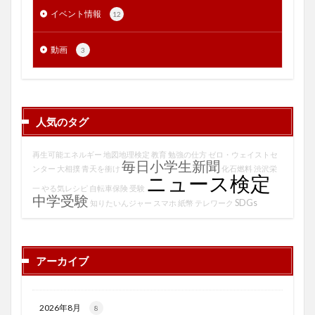
イベント情報
12
動画
3
人気のタグ
再生可能エネルギー
地図地理検定
教育
勉強の仕方
ゼロ・ウェイストセ
毎日小学生新聞
ンター
大相撲
青天を衝け
化石燃料
渋沢栄
ニュース検定
一
やる気レシピ
自転車保険
受験
中学受験
SDGs
知りたいんジャー
スマホ
紙幣
テレワーク
アーカイブ
2026年8月
8