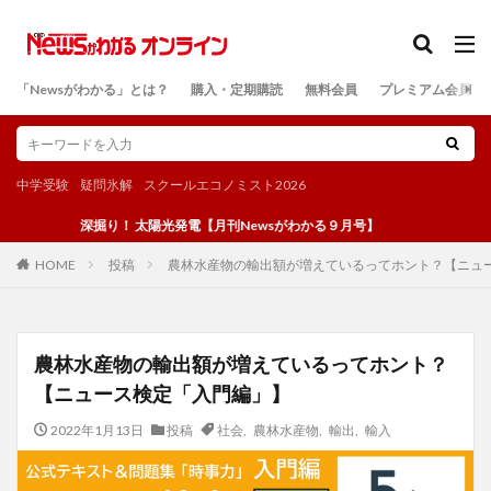
カテゴリー
「Newsがわかる」とは？
購入・定期購読
無料会員
プレミアム会員
検索
中学受験
疑問氷解
スクールエコノミスト2026
深掘り！ 太陽光発電【月刊Newsがわかる９月号】
投稿
農林水産物の輸出額が増えているってホント？【ニュ
HOME
農林水産物の輸出額が増えているってホント？
【ニュース検定「入門編」】
2022年1月13日
投稿
社会
,
農林水産物
,
輸出
,
輸入