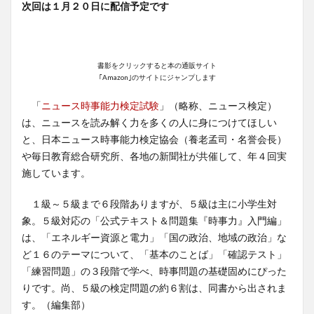
次回は１月２０日に配信予定です
書影をクリックすると本の通販サイト
｢Amazon｣のサイトにジャンプします
「
ニュース時事能力検定試験
」（略称、ニュース検定）
は、ニュースを読み解く力を多くの人に身につけてほしい
と、日本ニュース時事能力検定協会（養老孟司・名誉会長）
や毎日教育総合研究所、各地の新聞社が共催して、年４回実
施しています。
１級～５級まで６段階ありますが、５級は主に小学生対
象。５級対応の「公式テキスト＆問題集『時事力』入門編」
は、「エネルギー資源と電力」「国の政治、地域の政治」な
ど１６のテーマについて、「基本のことば」「確認テスト」
「練習問題」の３段階で学べ、時事問題の基礎固めにぴった
りです。尚、５級の検定問題の約６割は、同書から出されま
す。（編集部）