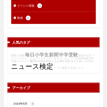
イベント情報
12
動画
3
人気のタグ
毎日小学生新聞
中学受験
紙幣
大相撲
勉強の仕方
テ
レワーク
ゼロ・ウェイストセンター
知りたいんジャー
自転車保険
再生
SDGs
可能エネルギー
地図地理検定
化石燃料
受験
青天を衝け
渋沢栄一
ニュース検定
スマホ
教育
やる気レシピ
アーカイブ
2026年8月
8