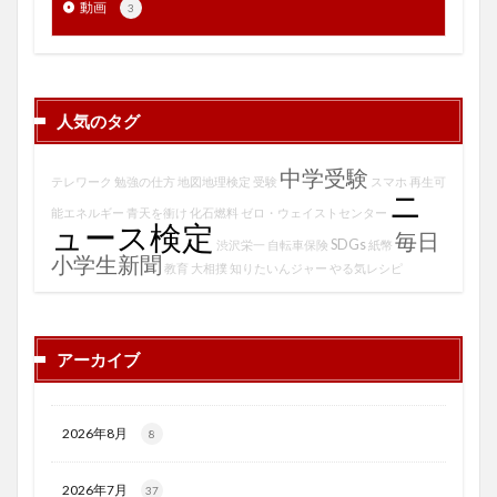
動画
3
人気のタグ
中学受験
テレワーク
勉強の仕方
地図地理検定
受験
スマホ
再生可
ニ
能エネルギー
青天を衝け
化石燃料
ゼロ・ウェイストセンター
ュース検定
毎日
SDGs
渋沢栄一
自転車保険
紙幣
小学生新聞
教育
大相撲
知りたいんジャー
やる気レシピ
アーカイブ
2026年8月
8
2026年7月
37