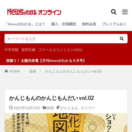
カテゴリー
「Newsがわかる」とは？
購入・定期購読
無料会員
プレミアム会員
検索
中学受験
疑問氷解
スクールエコノミスト2026
掘り！ 太陽光発電【月刊Newsがわかる９月号】
投稿
かんじもんのかんじもんだい vol.02
HOME
かんじもんのかんじもんだい vol.02
2021年10月15日
投稿
かんじもん
,
スメリー