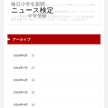
毎日小学生新聞
知りたいんジャー
紙幣
テレワーク
大相撲
ニュース検定
地図地理検定
ゼロ・ウェイストセ
中学受験
SDGs
ンター
化石燃料
青天を衝け
スマホ
自転車保険
教育
受験
再生可能エネルギー
渋沢栄一
やる気レシピ
勉強の仕方
アーカイブ
2026年8月
8
2026年7月
37
2026年6月
38
2026年5月
40
2026年4月
46