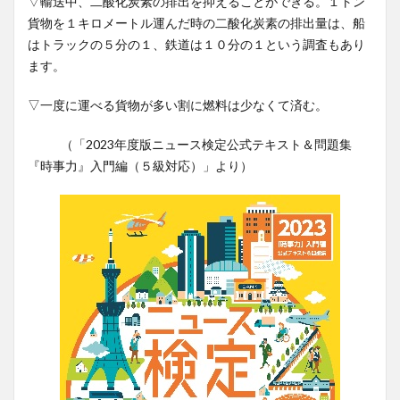
▽輸送中、二酸化炭素の排出を抑えることができる。１トン
貨物を１キロメートル運んだ時の二酸化炭素の排出量は、船
はトラックの５分の１、鉄道は１０分の１という調査もあり
ます。
▽一度に運べる貨物が多い割に燃料は少なくて済む。
（「2023年度版ニュース検定公式テキスト＆問題集
『時事力』入門編（５級対応）」より）