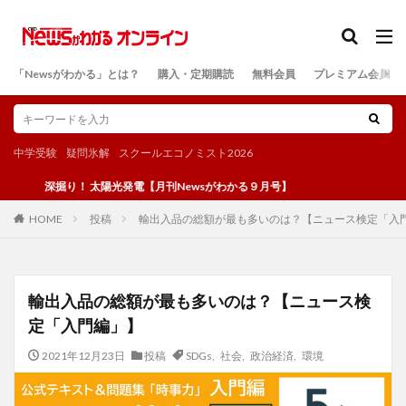
カテゴリー
「Newsがわかる」とは？
購入・定期購読
無料会員
プレミアム会員
検索
中学受験
疑問氷解
スクールエコノミスト2026
深掘り！ 太陽光発電【月刊Newsがわかる９月号】
投稿
輸出入品の総額が最も多いのは？【ニュース検定「入
HOME
輸出入品の総額が最も多いのは？【ニュース検
定「入門編」】
2021年12月23日
投稿
SDGs
,
社会
,
政治経済
,
環境