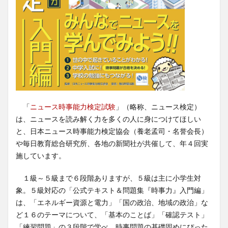
「
ニュース時事能力検定試験
」（略称、ニュース検定）
は、ニュースを読み解く力を多くの人に身につけてほしい
と、日本ニュース時事能力検定協会（養老孟司・名誉会長）
や毎日教育総合研究所、各地の新聞社が共催して、年４回実
施しています。
１級～５級まで６段階ありますが、５級は主に小学生対
象。５級対応の「公式テキスト＆問題集『時事力』入門編」
は、「エネルギー資源と電力」「国の政治、地域の政治」な
ど１６のテーマについて、「基本のことば」「確認テスト」
「練習問題」の３段階で学べ、時事問題の基礎固めにぴった