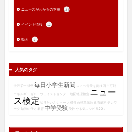
ニュースがわかるの本棚
189
イベント情報
12
動画
3
人気のタグ
毎日小学生新聞
渋沢栄一
紙幣
スマホ
青天を衝け
再生可能
ニュー
エネルギー
ゼロ・ウェイストセンター
地図地理検定
ス検定
知りたいんジャー
大相撲
自転車保険
化石燃料
テレワ
中学受験
SDGs
ーク
勉強の仕方
教育
受験
やる気レシピ