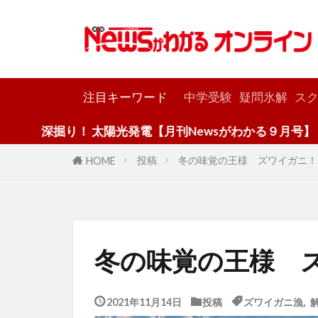
カテゴリー
注目キーワード
中学受験
疑問氷解
スク
！ 太陽光発電【月刊Newsがわかる９月号】
投稿
冬の味覚の王様 ズワイガニ！
HOME
冬の味覚の王様 
2021年11月14日
投稿
ズワイガニ漁
,