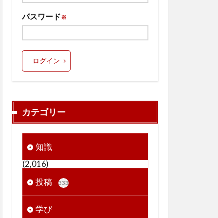
パスワード
※
ログイン
カテゴリー
知識
(2,016)
投稿
333
学び