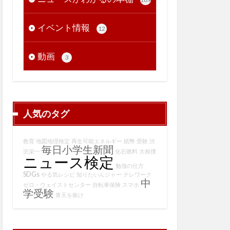
イベント情報
12
動画
3
人気のタグ
教育
地図地理検定
再生可能エネルギー
紙幣
受験
渋
毎日小学生新聞
沢栄一
化石燃料
大相撲
ニュース検定
勉強の仕方
SDGs
やる気レシピ
知りたいんジャー
テレワーク
中
ゼロ・ウェイストセンター
自転車保険
スマホ
学受験
青天を衝け