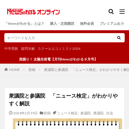
カテゴリー
「Newsがわかる」とは？
購入・定期購読
無料会員
プレミアム会員
検索
中学受験
疑問氷解
スクールエコノミスト2026
深掘り！ 太陽光発電【月刊Newsがわかる９月号】
投稿
衆議院と参議院 「ニュース検定」がわかりやすく解
HOME
衆議院と参議院 「ニュース検定」がわかりや
すく解説
2024年2月19日
投稿
ニュース検定
,
参議院
,
衆議院
,
社会