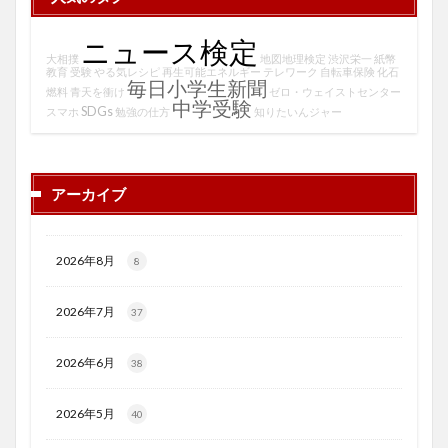
ニュース検定
大相撲
地図地理検定
渋沢栄一
紙幣
教育
受験
やる気レシピ
再生可能エネルギー
テレワーク
自転車保険
化石
毎日小学生新聞
燃料
青天を衝け
ゼロ・ウェイストセンター
中学受験
SDGs
スマホ
勉強の仕方
知りたいんジャー
アーカイブ
2026年8月
8
2026年7月
37
2026年6月
38
2026年5月
40