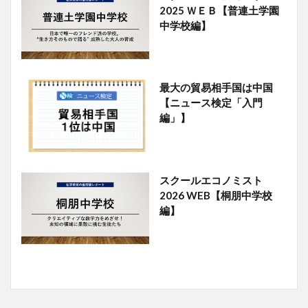
2025 ＷＥＢ【普連土学園
中学校編】
最大の貿易相手国は中国
【ニュース検定「入門
編」】
スクールエコノミスト
2026 WEB【桐朋中学校
編】