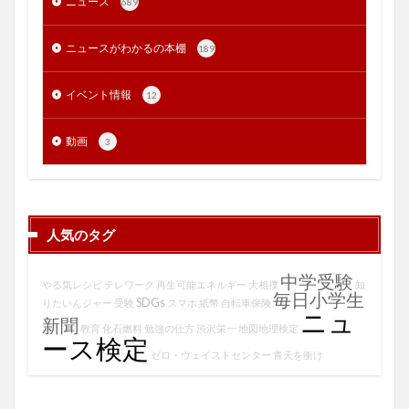
ニュース
689
ニュースがわかるの本棚
189
イベント情報
12
動画
3
人気のタグ
中学受験
やる気レシピ
テレワーク
再生可能エネルギー
大相撲
知
毎日小学生
SDGs
りたいんジャー
受験
スマホ
紙幣
自転車保険
ニュ
新聞
教育
化石燃料
勉強の仕方
渋沢栄一
地図地理検定
ース検定
ゼロ・ウェイストセンター
青天を衝け