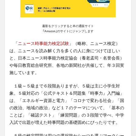
書影をクリックすると本の通販サイト
｢Amazon｣のサイトにジャンプします
「
ニュース時事能力検定試験
」（略称、ニュース検定）
は、ニュースを読み解く力を多くの人に身につけてほしい
と、日本ニュース時事能力検定協会（養老孟司・名誉会長）
や毎日教育総合研究所、各地の新聞社が共催して、年３回実
施しています。
１級～５級まで６段階ありますが、５級は主に小学生対
象。５級対応の「公式テキスト＆問題集『時事力』入門編」
は、「エネルギー資源と電力」「コロナで変わる社会」「国
の政治、地域の政治」など１７のテーマについて、「基本の
ことば」「確認テスト」「練習問題」の３段階で学べ、中学
入試で出題が増えた時事問題の基礎固めにぴったりです。
５級の検定問題は四つの選択肢から一つを選ぶマークシー