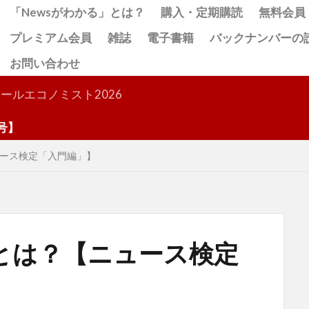
「Newsがわかる」とは？
購入・定期購読
無料会員
プレミアム会員
雑誌
電子書籍
バックナンバーの
お問い合わせ
検索
ールエコノミスト2026
ース検定「入門編」】
とは？【ニュース検定