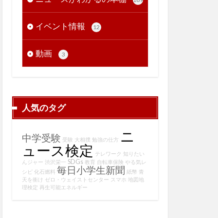
イベント情報
12
動画
3
人気のタグ
ニ
中学受験
受験
大相撲
勉強の仕方
ュース検定
テレワーク
知りたい
SDGs
んジャー
渋沢栄一
教育
自転車保険
やる気レ
毎日小学生新聞
シピ
化石燃料
紙幣
青
天を衝け
ゼロ・ウェイストセンター
スマホ
地図地
理検定
再生可能エネルギー