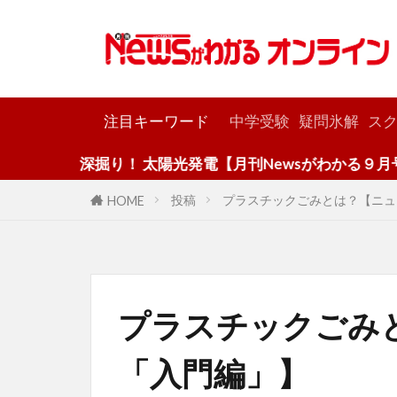
カテゴリー
注目キーワード
中学受験
疑問氷解
スク
深掘り！ 太陽光発電【月刊Newsがわかる９月号】
投稿
プラスチックごみとは？【ニュ
HOME
プラスチックごみ
「入門編」】