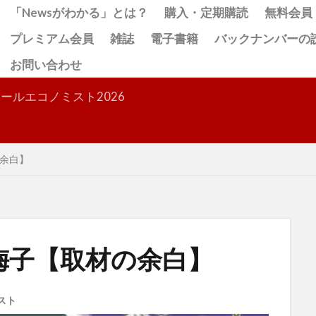
「Newsがわかる」とは？
購入・定期購読
無料会員
プレミアム会員
雑誌
電子書籍
バックナンバーの
お問い合わせ
検索
ールエコノミスト2026
余白】
梅子【取材の余白】
スト