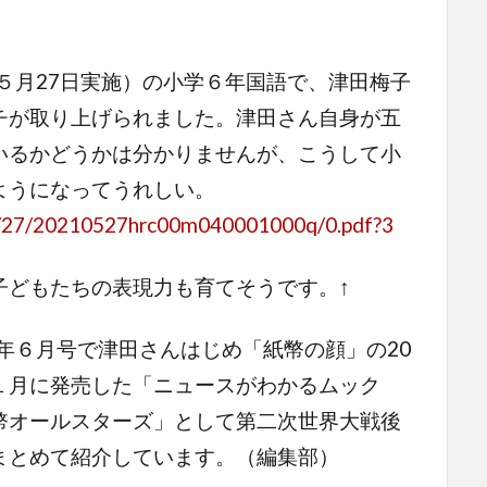
５月27日実施）の小学６年国語で、津田梅子
チが取り上げられました。津田さん自身が五
いるかどうかは分かりませんが、こうして小
ようになってうれしい。
/05/27/20210527hrc00m040001000q/0.pdf?3
子どもたちの表現力も育てそうです。↑
年６月号で津田さんはじめ「紙幣の顔」の20
１月に発売した「ニュースがわかるムック
幣オールスターズ」として第二次世界大戦後
まとめて紹介しています。（編集部）