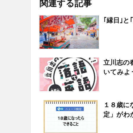
関連する記事
｢縁日｣と
立川志の
いてみよ
１８歳に
定」がわ