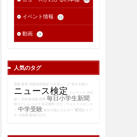
イベント情報
12
動画
3
人気のタグ
受験
教育
地図地理検定
やる気レシピ
青天を衝け
ニュース検定
テレワーク
渋沢
毎日小学生新聞
栄一
自転車保険
紙幣
知りたいんジャー
化石燃料
ゼロ・ウェイストセンタ
中学受験
SDGs
ー
再生可能エネルギー
スマ
ホ
大相撲
勉強の仕方